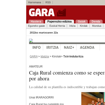
Harremana
RSS
Hasiera
Paperezko edizioa
Gaiak
Denda
Eguneko gaiak
Euskal Herria
Iritzia
Kirolak
Mundua
2011ko martxoaren 22a
GARA
>
Idatzia
> Kirolak>
Txirrindularitza
AMATEUR
Caja Rural comienza como se espe
por ahora
La calidad de su plantilla es indiscutible y trabajan com
Unai IRARAGORRI
Caja Rural ha cumplido los