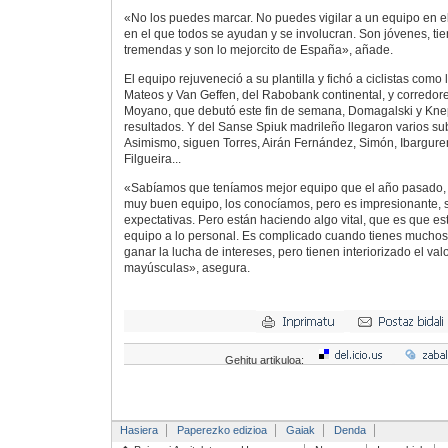
«No los puedes marcar. No puedes vigilar a un equipo en e
en el que todos se ayudan y se involucran. Son jóvenes, ti
tremendas y son lo mejorcito de España», añade.
El equipo rejuveneció a su plantilla y fichó a ciclistas como
Mateos y Van Geffen, del Rabobank continental, y corredor
Moyano, que debutó este fin de semana, Domagalski y Kn
resultados. Y del Sanse Spiuk madrileño llegaron varios s
Asimismo, siguen Torres, Airán Fernández, Simón, Ibargur
Filgueira...
«Sabíamos que teníamos mejor equipo que el año pasado,
muy buen equipo, los conocíamos, pero es impresionante, 
expectativas. Pero están haciendo algo vital, que es que e
equipo a lo personal. Es complicado cuando tienes muchos
ganar la lucha de intereses, pero tienen interiorizado el va
mayúsculas», asegura.
Gehitu artikuloa:
Hasiera
Paperezko edizioa
Gaiak
Denda