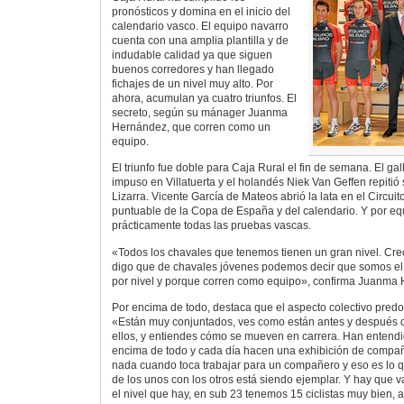
pronósticos y domina en el inicio del
calendario vasco. El equipo navarro
cuenta con una amplia plantilla y de
indudable calidad ya que siguen
buenos corredores y han llegado
fichajes de un nivel muy alto. Por
ahora, acumulan ya cuatro triunfos. El
secreto, según su mánager Juanma
Hernández, que corren como un
equipo.
El triunfo fue doble para Caja Rural el fin de semana. El ga
impuso en Villatuerta y el holandés Niek Van Geffen repitió
Lizarra. Vicente García de Mateos abrió la lata en el Circui
puntuable de la Copa de España y del calendario. Y por e
prácticamente todas las pruebas vascas.
«Todos los chavales que tenemos tienen un gran nivel. Cr
digo que de chavales jóvenes podemos decir que somos e
por nivel y porque corren como equipo», confirma Juanma
Por encima de todo, destaca que el aspecto colectivo predo
«Están muy conjuntados, ves como están antes y después d
ellos, y entiendes cómo se mueven en carrera. Han entendid
encima de todo y cada día hacen una exhibición de compa
nada cuando toca trabajar para un compañero y eso es lo que
de los unos con los otros está siendo ejemplar. Y hay que 
el nivel que hay, en sub 23 tenemos 15 ciclistas muy bien, 