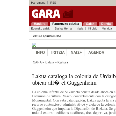
Harremana
RSS
Hasiera
Paperezko edizioa
Gaiak
Denda
Eguneko gaiak
Euskal Herria
Iritzia
Kirolak
Mundua
2011ko apirilaren 05a
GARA
>
Idatzia
>
Kultura
Lakua cataloga la colonia de Urdaib
ubicar all� el Guggenheim
La colonia infantil de Sukarrieta consta desde ahora en e
Patrimonio Cultural Vasco, concretamente con la catego
Monumental. Con esta catalogación, Lakua agota la vía a
recurso contencioso-administrativo) y aleja de la colonia 
Guggenheim que impulsa la Diputación de Bizkaia. Se ga
todo el entorno: edificios auxiliares, área deportiva, jard