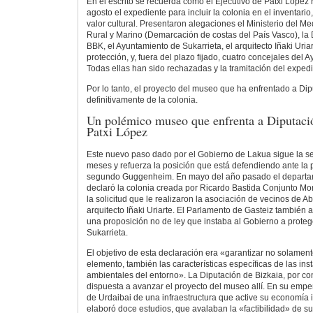
En el escrito se recuerda cómo el Ejecutivo de Patxi López 
agosto el expediente para incluir la colonia en el inventario, 
valor cultural. Presentaron alegaciones el Ministerio del M
Rural y Marino (Demarcación de costas del País Vasco), la 
BBK, el Ayuntamiento de Sukarrieta, el arquitecto Iñaki Uri
protección, y, fuera del plazo fijado, cuatro concejales del 
Todas ellas han sido rechazadas y la tramitación del exped
Por lo tanto, el proyecto del museo que ha enfrentado a Dip
definitivamente de la colonia.
Un polémico museo que enfrenta a Diputació
Patxi López
Este nuevo paso dado por el Gobierno de Lakua sigue la 
meses y refuerza la posición que está defendiendo ante la p
segundo Guggenheim. En mayo del año pasado el departam
declaró la colonia creada por Ricardo Bastida Conjunto Mo
la solicitud que le realizaron la asociación de vecinos de Ab
arquitecto Iñaki Uriarte. El Parlamento de Gasteiz también
una proposición no de ley que instaba al Gobierno a proteg
Sukarrieta.
El objetivo de esta declaración era «garantizar no solament
elemento, también las características específicas de las ins
ambientales del entorno». La Diputación de Bizkaia, por co
dispuesta a avanzar el proyecto del museo allí. En su empe
de Urdaibai de una infraestructura que active su economía 
elaboró doce estudios, que avalaban la «factibilidad» de s