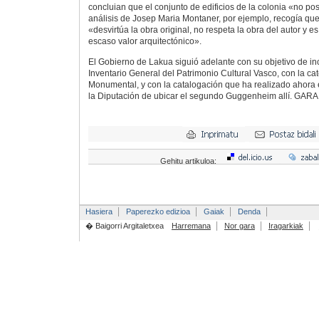
concluian que el conjunto de edificios de la colonia «no po
análisis de Josep Maria Montaner, por ejemplo, recogía que e
«desvirtúa la obra original, no respeta la obra del autor y es 
escaso valor arquitectónico».
El Gobierno de Lakua siguió adelante con su objetivo de incl
Inventario General del Patrimonio Cultural Vasco, con la ca
Monumental, y con la catalogación que ha realizado ahora e
la Diputación de ubicar el segundo Guggenheim allí. GARA
Gehitu artikuloa:
Hasiera
Paperezko edizioa
Gaiak
Denda
� Baigorri Argitaletxea
Harremana
Nor gara
Iragarkiak