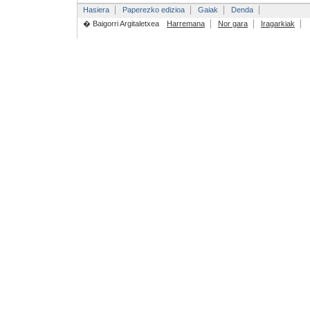
Hasiera
Paperezko edizioa
Gaiak
Denda
� Baigorri Argitaletxea
Harremana
Nor gara
Iragarkiak