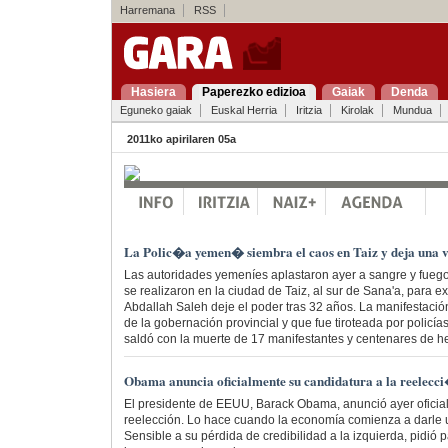
Harremana
RSS
Hasiera
Paperezko edizioa
Gaiak
Denda
Eguneko gaiak
Euskal Herria
Iritzia
Kirolak
Mundua
2011ko apirilaren 05a
La Polic�a yemen� siembra el caos en Taiz y deja una v
Las autoridades yemeníes aplastaron ayer a sangre y fueg
se realizaron en la ciudad de Taiz, al sur de Sana'a, para ex
Abdallah Saleh deje el poder tras 32 años. La manifestació
de la gobernación provincial y que fue tiroteada por policía
saldó con la muerte de 17 manifestantes y centenares de he
Obama anuncia oficialmente su candidatura a la reelecc
El presidente de EEUU, Barack Obama, anunció ayer oficial
reelección. Lo hace cuando la economía comienza a darle 
Sensible a su pérdida de credibilidad a la izquierda, pidió p