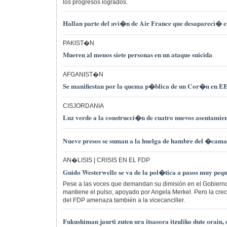
los progresos logrados.
Hallan parte del avi�n de Air France que desapareci� e
PAKIST�N
Mueren al menos siete personas en un ataque suicida
AFGANIST�N
Se manifiestan por la quema p�blica de un Cor�n en 
CISJORDANIA
Luz verde a la construcci�n de cuatro nuevos asentamie
Nueve presos se suman a la huelga de hambre del �ca
AN�LISIS | CRISIS EN EL FDP
Guido Westerwelle se va de la pol�tica a pasos muy pe
Pese a las voces que demandan su dimisión en el Gobierno, 
mantiene el pulso, apoyado por Angela Merkel. Pero la creci
del FDP amenaza también a la vicecanciller.
Fukushiman jaurti zuten ura itsasora itzuliko dute orain, 