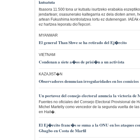
kutsatuta
Itsasora 11.500 tona ur kutsatu isurtzeko erabakia eszeptik
jendartean; osasunerako kaltegarria ez dela dioten arren, her
artean Fukushima kontrolatzea lortu ez dutenengan. IAEAk 
ez hartzea leporatu dioTepcori.
MYANMAR
El general Than Shwe se ha retirado del Ej�rcito
VIETNAM
Condenan a siete a�os de prisi�n a un activista
KAZAJIST�N
Observadores denuncian irregularidades en los comicios
Un portavoz del consejo electoral anuncia la victoria de
Fuentes no oficiales del Consejo Electoral Provisional de Ha
Michel Martelly como vencedor de la segunda vuelta de las
en Hait�.
El Ej�rcito franc�s se suma a la ONU en los ataques con
Gbagbo en Costa de Marfil