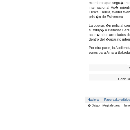
miembros que segu�an en
internacional. As�, mie
Euskal Herria, Walter Wen
prisi�n de Estremera.
La operaci�n policial con
sustituy� a Baltasar Garz
acus� a los arrestados 
dentro del �aparato inte
Por otra parte, la Audienc
euros para Ainara Bakeda
Gehitu a
Hasiera
Paperezko edizio
� Baigorri Argitaletxea
Harr