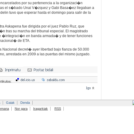
carcelados por su pertenencia a la organizaci�n
ntras el s�bado Unai V�zquez y Gabi Basa�ez llegaban a
delin tuvo que esperar hasta el domingo para salir de la
tra Askapena fue dirigida por el juez Pablo Ruz, que
�n tras su marcha del tribunal especial. El magistrado
de �integraci�n en banda armada� y de tener funciones
rnacional� de ETA.
ia Nacional decret� ayer libertad bajo fianza de 50.000
no, arrestada en 2009 a las puertas del mismo juzgado.
rtikuloa:
a
Gaiak
Denda
emana
Nor gara
Iragarkiak
RSS