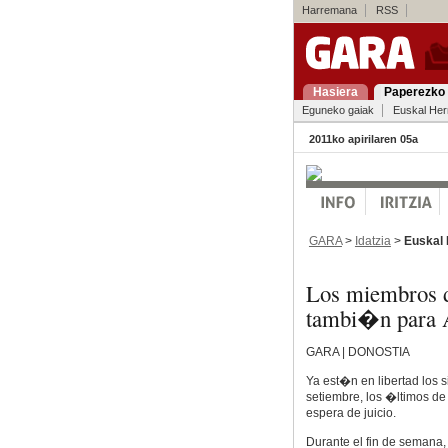
Harremana
RSS
Hasiera
Paperezko 
Eguneko gaiak
Euskal Her
2011ko apirilaren 05a
GARA
>
Idatzia
>
Euskal 
Los miembros d
tambi�n para 
GARA | DONOSTIA
Ya est�n en libertad los
setiembre, los �ltimos de
espera de juicio.
Durante el fin de semana