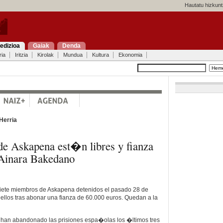
Hautatu hizkunt
edizioa
Gaiak
Denda
ria
Iritzia
Kirolak
Mundua
Kultura
Ekonomia
Herria
e Askapena est�n libres y fianza
Ainara Bakedano
 siete miembros de Askapena detenidos el pasado 28 de
 ellos tras abonar una fianza de 60.000 euros. Quedan a la
, han abandonado las prisiones espa�olas los �ltimos tres