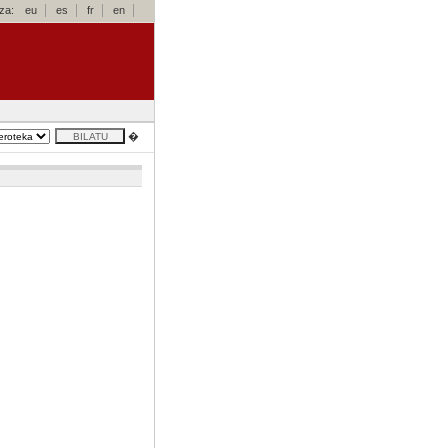
za:
eu
es
fr
en
�