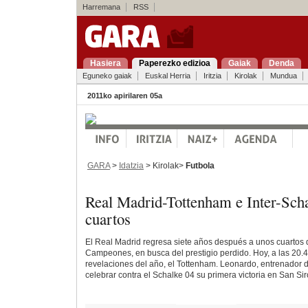
Harremana
RSS
Hasiera
Paperezko edizioa
Gaiak
Denda
Eguneko gaiak
Euskal Herria
Iritzia
Kirolak
Mundua
2011ko apirilaren 05a
GARA
>
Idatzia
> Kirolak>
Futbola
Real Madrid-Tottenham e Inter-Scha
cuartos
El Real Madrid regresa siete años después a unos cuartos d
Campeones, en busca del prestigio perdido. Hoy, a las 20.4
revelaciones del año, el Tottenham. Leonardo, entrenador d
celebrar contra el Schalke 04 su primera victoria en San Sir