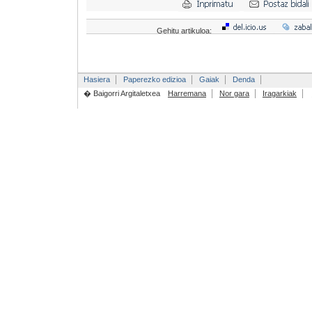
Gehitu artikuloa:
Hasiera
Paperezko edizioa
Gaiak
Denda
� Baigorri Argitaletxea
Harremana
Nor gara
Iragarkiak