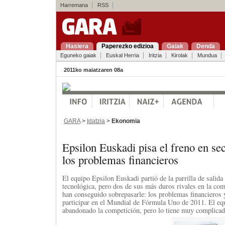
Harremana
RSS
Hasiera
Paperezko edizioa
Gaiak
Denda
Eguneko gaiak
Euskal Herria
Iritzia
Kirolak
Mundua
2011ko maiatzaren 08a
GARA
>
Idatzia
>
Ekonomia
Epsilon Euskadi pisa el freno en sec
los problemas financieros
El equipo Epsilon Euskadi partió de la parrilla de salid
tecnológica, pero dos de sus más duros rivales en la com
han conseguido sobrepasarle: los problemas financieros 
participar en el Mundial de Fórmula Uno de 2011. El eq
abandonado la competición, pero lo tiene muy complicad