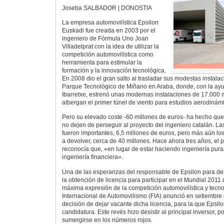
Joseba SALBADOR | DONOSTIA
La empresa automovilística Epsilon
Euskadi fue creada en 2003 por el
ingeniero de Fórmula Uno Joan
Villadelprat con la idea de utilizar la
competición automovilística como
herramienta para estimular la
formación y la innovación tecnológica.
En 2008 dio el gran salto al trasladar sus modestas instalac
Parque Tecnológico de Miñano en Araba, donde, con la ay
Ibarretxe, estrenó unas modernas instalaciones de 17.000
albergan el primer túnel de viento para estudios aerodinám
Pero su elevado coste -60 millones de euros- ha hecho que
no dejen de perseguir al proyecto del ingeniero catalán. L
fueron importantes, 6,5 millones de euros, pero más aún los
a devolver, cerca de 40 millones. Hace ahora tres años, el p
reconocía que, «en lugar de estar haciendo ingeniería pur
ingeniería financiera».
Una de las esperanzas del responsable de Epsilon para de
la obtención de licencia para participar en el Mundial 2011
máxima expresión de la competición automovilística y tecno
Internacional de Automovilismo (FIA) anunció en setiembre
decisión de dejar vacante dicha licencia, para la que Epsi
candidatura. Este revés hizo desistir al principal inversor, p
sumergirse en los números rojos.