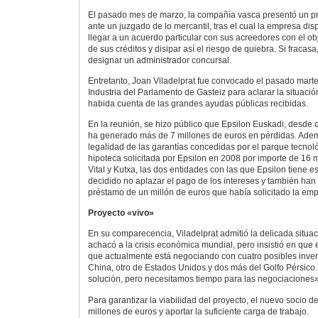
El pasado mes de marzo, la compañía vasca presentó un p
ante un juzgado de lo mercantil, tras el cual la empresa d
llegar a un acuerdo particular con sus acreedores con el obj
de sus créditos y disipar así el riesgo de quiebra. Si fracasa
designar un administrador concursal.
Entretanto, Joan Viladelprat fue convocado el pasado mart
Industria del Parlamento de Gasteiz para aclarar la situació
habida cuenta de las grandes ayudas públicas recibidas.
En la reunión, se hizo público que Epsilon Euskadi, desde 
ha generado más de 7 millones de euros en pérdidas. Adem
legalidad de las garantías concedidas por el parque tecnoló
hipoteca solicitada por Epsilon en 2008 por importe de 16 
Vital y Kutxa, las dos entidades con las que Epsilon tiene e
decidido no aplazar el pago de los intereses y también han
préstamo de un millón de euros que había solicitado la em
Proyecto «vivo»
En su comparecencia, Viladelprat admitió la delicada situa
achacó a la crisis económica mundial, pero insistió en que 
que actualmente está negociando con cuatro posibles inver
China, otro de Estados Unidos y dos más del Golfo Pérsico
solución, pero necesitamos tiempo para las negociaciones»
Para garantizar la viabilidad del proyecto, el nuevo socio d
millones de euros y aportar la suficiente carga de trabajo.