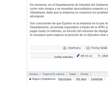
De momento, en el Departamento de Industria del Gobierno
correr más riesgos y se muestran desconfiados respecto a la
Villadelprat, dado que la empresa no comunicó los proble
afrontando.
Son conscientes de que Epsilon es la empresa en la que má
Departamento, accionista mayoritario a través de la SPRI, 
pagar hasta 24 millones, en función del volumen de impag
el consejero para explicar la posición de su Ejecutivo ante
Gehitu artikuloa:
Hasiera
Paperezko edizioa
Gaiak
Denda
� Baigorri Argitaletxea
Harremana
Nor gara
Iragarkiak