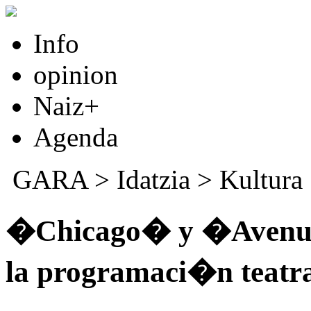
Info
opinion
Naiz+
Agenda
GARA
>
Idatzia
>
Kultura
�Chicago� y �Avenue 
la programaci�n teatra