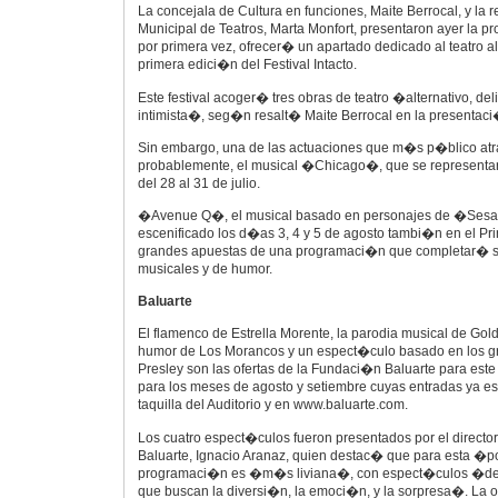
La concejala de Cultura en funciones, Maite Berrocal, y la
Municipal de Teatros, Marta Monfort, presentaron ayer la p
por primera vez, ofrecer� un apartado dedicado al teatro al
primera edici�n del Festival Intacto.
Este festival acoger� tres obras de teatro �alternativo, d
intimista�, seg�n resalt� Maite Berrocal en la presentaci
Sin embargo, una de las actuaciones que m�s p�blico atr
probablemente, el musical �Chicago�, que se representar�
del 28 al 31 de julio.
�Avenue Q�, el musical basado en personajes de �Sesa
escenificado los d�as 3, 4 y 5 de agosto tambi�n en el Prin
grandes apuestas de una programaci�n que completar� su
musicales y de humor.
Baluarte
El flamenco de Estrella Morente, la parodia musical de Gold
humor de Los Morancos y un espect�culo basado en los gr
Presley son las ofertas de la Fundaci�n Baluarte para este
para los meses de agosto y setiembre cuyas entradas ya es
taquilla del Auditorio y en www.baluarte.com.
Los cuatro espect�culos fueron presentados por el direct
Baluarte, Ignacio Aranaz, quien destac� que para esta �p
programaci�n es �m�s liviana�, con espect�culos �de c
que buscan la diversi�n, la emoci�n, y la sorpresa�. La o