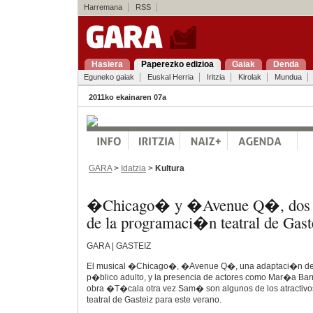
Harremana
RSS
Hasiera
Paperezko edizioa
Gaiak
Denda
Eguneko gaiak
Euskal Herria
Iritzia
Kirolak
Mundua
2011ko ekainaren 07a
GARA
>
Idatzia
>
Kultura
�Chicago� y �Avenue Q�, dos pl
de la programaci�n teatral de Gast
GARA | GASTEIZ
El musical �Chicago�, �Avenue Q�, una adaptaci�n 
p�blico adulto, y la presencia de actores como Mar�a Barr
obra �T�cala otra vez Sam� son algunos de los atractiv
teatral de Gasteiz para este verano.