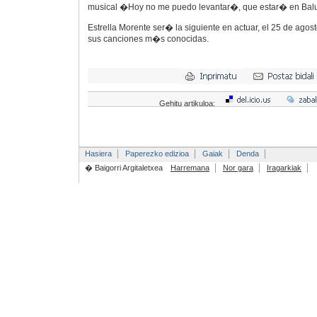
musical �Hoy no me puedo levantar�, que estar� en Baluart
Estrella Morente ser� la siguiente en actuar, el 25 de ago
sus canciones m�s conocidas.
Gehitu artikuloa:
Hasiera
Paperezko edizioa
Gaiak
Denda
� Baigorri Argitaletxea
Harremana
Nor gara
Iragarkiak