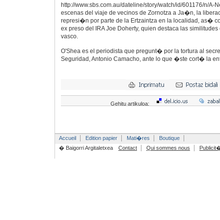
http://www.sbs.com.au/dateline/story/watch/id/601176/n/A-
escenas del viaje de vecinos de Zornotza a Ja�n, la libera
represi�n por parte de la Ertzaintza en la localidad, as� c
ex preso del IRA Joe Doherty, quien destaca las similitudes d
vasco.
O'Shea es el periodista que pregunt� por la tortura al secr
Seguridad, Antonio Camacho, ante lo que �ste cort� la ent
Gehitu artikuloa:
Accueil
Edition papier
Mati�res
Boutique
� Baigorri Argitaletxea
Contact
Qui sommes nous
Publicit