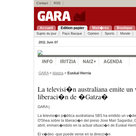
Contact
RSS
Accueil
Edition papier
Mati�res
Boutique
Sujets du jour
Pays Basque
Opinion
Sports
Monde
2011 Juin 07
GARA
>
Idatzia
>
Euskal Herria
La televisi�n australiana emite un
liberaci�n de �Gatza�
GARA |
La televisi�n p�blica australiana SBS ha emitido un v�de
O'Shea sobre la liberaci�n del preso Joxe Mari Sagardui, 
abril, enmarc�ndolo en la actual situaci�n de Euskal Herri
El v�deo -que puede verse en la direcci�n