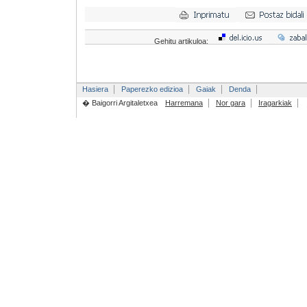
Gehitu artikuloa:
Hasiera
Paperezko edizioa
Gaiak
Denda
� Baigorri Argitaletxea
Harremana
Nor gara
Iragarkiak