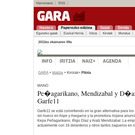
Harremana
RSS
Hasiera
Paperezko edizioa
Gaiak
Denda
Eguneko gaiak
Euskal Herria
Iritzia
Kirolak
Mundua
2011ko ekainaren 09a
GARA
>
Idatzia
> Kirolak>
Pilota
MANO
Pe�agarikano, Mendizabal y D�az
Garfe11
Garfe11 se está convirtiendo en la gran alternativa para lo
sin hueco en Aspe y Asegarce y la promotora riojana anunci
Kepa Peñagarikano, Iñigo Díaz y Aratz Mendizabal. La emp
actualmente con 16 delanteros y otros tantos zagueros en 