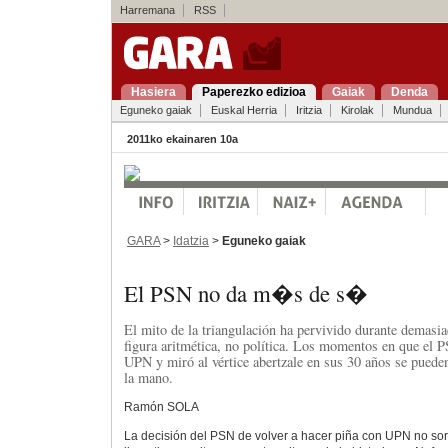
Harremana
RSS
Hasiera
Paperezko edizioa
Gaiak
Denda
Eguneko gaiak
Euskal Herria
Iritzia
Kirolak
Mundua
2011ko ekainaren 10a
GARA
>
Idatzia
>
Eguneko gaiak
El PSN no da m�s de s�
El mito de la triangulación ha pervivido durante demasi
figura aritmética, no política. Los momentos en que el P
UPN y miró al vértice abertzale en sus 30 años se puede
la mano.
Ramón SOLA
La decisión del PSN de volver a hacer piña con UPN no so