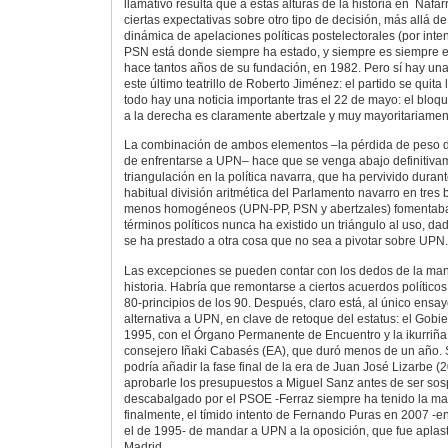
llamativo resulta que a estas alturas de la historia en Nafa
ciertas expectativas sobre otro tipo de decisión, más allá d
dinámica de apelaciones políticas postelectorales (por inte
PSN está donde siempre ha estado, y siempre es siempre e
hace tantos años de su fundación, en 1982. Pero sí hay una 
este último teatrillo de Roberto Jiménez: el partido se quita 
todo hay una noticia importante tras el 22 de mayo: el bloqu
a la derecha es claramente abertzale y muy mayoritariamen
La combinación de ambos elementos –la pérdida de peso d
de enfrentarse a UPN– hace que se venga abajo definitivame
triangulación en la política navarra, que ha pervivido dura
habitual división aritmética del Parlamento navarro en tres
menos homogéneos (UPN-PP, PSN y abertzales) fomentaba 
términos políticos nunca ha existido un triángulo al uso, d
se ha prestado a otra cosa que no sea a pivotar sobre UPN.
Las excepciones se pueden contar con los dedos de la man
historia. Habría que remontarse a ciertos acuerdos políticos
80-principios de los 90. Después, claro está, al único ensa
alternativa a UPN, en clave de retoque del estatus: el Gobie
1995, con el Órgano Permanente de Encuentro y la ikurriña
consejero Iñaki Cabasés (EA), que duró menos de un año.
podría añadir la fase final de la era de Juan José Lizarbe 
aprobarle los presupuestos a Miguel Sanz antes de ser s
descabalgado por el PSOE -Ferraz siempre ha tenido la ma
finalmente, el tímido intento de Fernando Puras en 2007 -e
el de 1995- de mandar a UPN a la oposición, que fue aplast
Madrid.