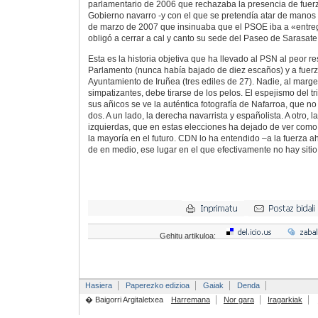
parlamentario de 2006 que rechazaba la presencia de fuerz
Gobierno navarro -y con el que se pretendía atar de manos 
de marzo de 2007 que insinuaba que el PSOE iba a «entreg
obligó a cerrar a cal y canto su sede del Paseo de Sarasate
Esta es la historia objetiva que ha llevado al PSN al peor re
Parlamento (nunca había bajado de diez escaños) y a fuerz
Ayuntamiento de Iruñea (tres ediles de 27). Nadie, al marge
simpatizantes, debe tirarse de los pelos. El espejismo del tr
sus añicos se ve la auténtica fotografía de Nafarroa, que no 
dos. A un lado, la derecha navarrista y españolista. A otro, 
izquierdas, que en estas elecciones ha dejado de ver como
la mayoría en el futuro. CDN lo ha entendido –a la fuerza 
de en medio, ese lugar en el que efectivamente no hay sitio
Gehitu artikuloa:
Hasiera
Paperezko edizioa
Gaiak
Denda
� Baigorri Argitaletxea
Harremana
Nor gara
Iragarkiak