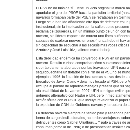
El PSN no da más de sí. Tiene un vicio original: la marca n
apuntalar el giro del PSOE hacia la partición territorial (has
navarros formaban parte del PSE y se retrataban en Gernika 
Luego se le han ido añadiendo otro tipo de defectos: es u
institucional, sin la implicación con la calle que se presum
reclama de izquierdas, sin un mínimo punto de unión con la
navarra, sin líderes capaces de marcar una línea autónoma 
capaces de explorar nuevos terrenos (nunca hubo ni hay un
sin capacidad de escuchar a las escasísimas voces críticas 
Aznárez y José Luis Uriz, salieron escaldados)...
Esta debilidad endémica ha convertido al PSN en un partid
navarra. Resulta curioso comprobar cómo sus escasos int
sido rápidamente abortados por las bravas por UPN para a 
seguido, echarle un flotador con el fin de el PSE no se hund
ejemplos. 1996: la filtración de las cuentas suizas desde l
Ejecutivo de Javier Otano y deja muy tocado al PSN, pero
exculpa al partido de aquellos manejos y resalta que su pa
«la estabilidad de Navarra». 2007: UPN consigue evitar q
gobierno alternativo con NaBai e IUN, pero inmediatament
acción férrea con el PSOE que incluye revalorizar el pape
la expulsión de CDN del Gobierno navarro y la ruptura de l
La derecha navarra siempre ha tenido palo y zanahoria pa
forma de cargos institucionales, acuerdos ventajosos, cobert
delincuentes como Gabriel Urralburu... Y palo a través de
consumar (como la de 1996) o de presiones tan insólitas 