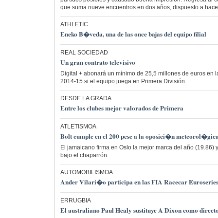
que suma nueve encuentros en dos años, dispuesto a hace
ATHLETIC
Eneko B�veda, una de las once bajas del equipo filial
REAL SOCIEDAD
Un gran contrato televisivo
Digital + abonará un mínimo de 25,5 millones de euros en 
2014-15 si el equipo juega en Primera División.
DESDE LA GRADA
Entre los clubes mejor valorados de Primera
ATLETISMOA
Bolt cumple en el 200 pese a la oposici�n meteorol�gic
El jamaicano firma en Oslo la mejor marca del año (19.86)
bajo el chaparrón.
AUTOMOBILISMOA
Ander Vilari�o participa en las FIA Racecar Euroserie
ERRUGBIA
El australiano Paul Healy sustituye A Dixon como direct