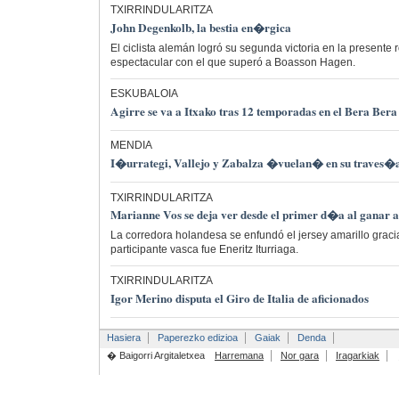
TXIRRINDULARITZA
John Degenkolb, la bestia en�rgica
El ciclista alemán logró su segunda victoria en la presente 
espectacular con el que superó a Boasson Hagen.
ESKUBALOIA
Agirre se va a Itxako tras 12 temporadas en el Bera Bera
MENDIA
I�urrategi, Vallejo y Zabalza �vuelan� en su traves�
TXIRRINDULARITZA
Marianne Vos se deja ver desde el primer d�a al ganar al
La corredora holandesa se enfundó el jersey amarillo gracia
participante vasca fue Eneritz Iturriaga.
TXIRRINDULARITZA
Igor Merino disputa el Giro de Italia de aficionados
Hasiera
Paperezko edizioa
Gaiak
Denda
� Baigorri Argitaletxea
Harremana
Nor gara
Iragarkiak