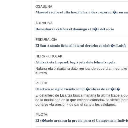
OSASUNA
Masoud recibe el alta hospitalaria de su operaci�n en u
ARRAUNA
Donostiarra celebra el domingo el d�a del socio
ESKUBALOIA
El San Antonio ficha al lateral derecho cordob�s Luisfe
HERRI-KIROLAK
Atutxak eta Lopezek begiz jota dute lehen txapela
Nafarra eta bizkaitarra datorren igande eguerdian neurtuko d
aurrera.
PILOTA
Olaetxea se sigue viendo como �cabeza de rat�n�
El delantero de Lizartza busca mañana la última txapela que
de la modalidad en la que «menos cómodo» se siente, pero
ponerse «la presión» de dar el salto a los estelares.
PILOTA
El s�bado arranca la previa para el Campeonato Individ