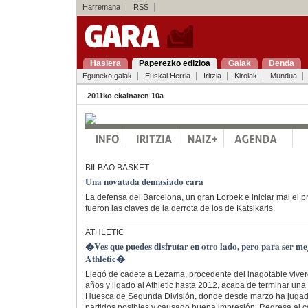
Harremana
RSS
Hasiera
Paperezko edizioa
Gaiak
Denda
Eguneko gaiak
Euskal Herria
Iritzia
Kirolak
Mundua
2011ko ekainaren 10a
BILBAO BASKET
Una novatada demasiado cara
La defensa del Barcelona, un gran Lorbek e iniciar mal el pr
fueron las claves de la derrota de los de Katsikaris.
ATHLETIC
�Ves que puedes disfrutar en otro lado, pero para ser me
Athletic�
Llegó de cadete a Lezama, procedente del inagotable vivero
años y ligado al Athletic hasta 2012, acaba de terminar un
Huesca de Segunda División, donde desde marzo ha jugado
partidos posibles y causado buena impresión. Regresa al co