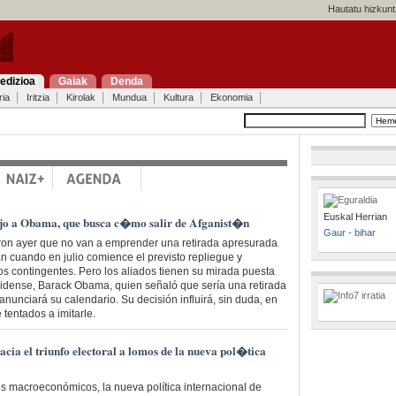
Hautatu hizkunt
edizioa
Gaiak
Denda
ria
Iritzia
Kirolak
Mundua
Kultura
Ekonomia
Euskal Herrian
ojo a Obama, que busca c�mo salir de Afganist�n
Gaur - bihar
on ayer que no van a emprender una retirada apresurada
án cuando en julio comience el previsto repliegue y
os contingentes. Pero los aliados tienen su mirada puesta
nidense, Barack Obama, quien señaló que sería una retirada
 anunciará su calendario. Su decisión influirá, sin duda, en
 tentados a imitarle.
cia el triunfo electoral a lomos de la nueva pol�tica
s macroeconómicos, la nueva política internacional de