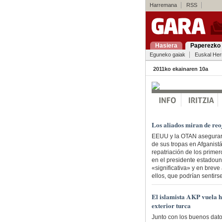
Harremana
RSS
Hasiera
Paperezko 
Eguneko gaiak
Euskal Her
2011ko ekainaren 10a
Los aliados miran de re
EEUU y la OTAN asegurar
de sus tropas en Afganist
repatriación de los primer
en el presidente estadou
«significativa» y en breve
ellos, que podrían sentirse
El islamista AKP vuela ha
exterior turca
Junto con los buenos dato