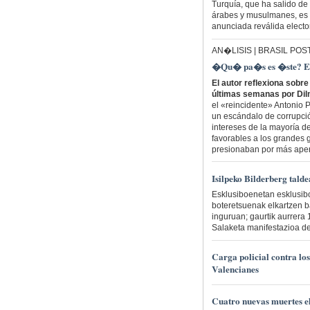
Turquía, que ha salido de 
árabes y musulmanes, es 
anunciada reválida electo
AN�LISIS | BRASIL POS
�Qu� pa�s es �ste? El e
El autor reflexiona sobre
últimas semanas por Di
el «reincidente» Antonio P
un escándalo de corrupció
intereses de la mayoría d
favorables a los grandes
presionaban por más aper
Isilpeko Bilderberg tald
Esklusiboenetan esklusib
boteretsuenak elkartzen ba
inguruan; gaurtik aurrera 
Salaketa manifestazioa de
Carga policial contra lo
Valencianes
Cuatro nuevas muertes e