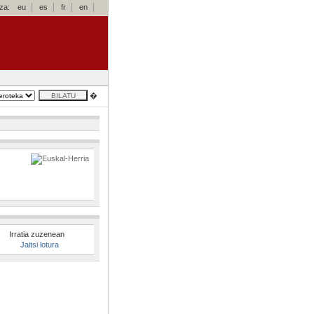
za:
eu
es
fr
en
�
Irratia zuzenean
Jaitsi lotura