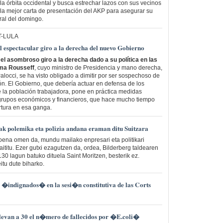
la órbita occidental y busca estrechar lazos con sus vecinos
la mejor carta de presentación del AKP para asegurar su
ral del domingo.
T-LULA
spectacular giro a la derecha del nuevo Gobierno
 el asombroso giro a la derecha dado a su política en las
lma Rousseff
, cuyo ministro de Presidencia y mano derecha,
alocci, se ha visto obligado a dimitir por ser sospechoso de
n. El Gobierno, que debería actuar en defensa de los
e la población trabajadora, pone en práctica medidas
 grupos económicos y financieros, que hace mucho tiempo
tura en esa ganga.
eak polemika eta polizia andana eraman ditu Suitzara
oena omen da, mundu mailako enpresari eta politikari
ititu. Ezer gutxi ezagutzen da, ordea, Bilderberg taldearen
130 lagun batuko dituela Saint Moritzen, besterik ez.
itu dute biharko.
s �indignados� en la sesi�n constitutiva de las Corts
levan a 30 el n�mero de fallecidos por �E.coli�