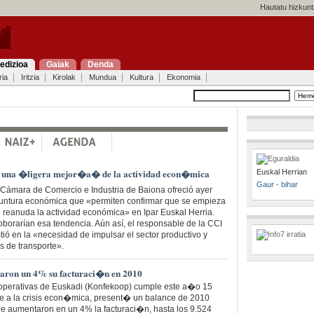
Hautatu hizkunt
edizioa
Gaiak
Denda
ria
Iritzia
Kirolak
Mundua
Kultura
Ekonomia
a una �ligera mejor�a� de la actividad econ�mica
Euskal Herrian
Gaur - bihar
 Cámara de Comercio e Industria de Baiona ofreció ayer
yuntura económica que «permiten confirmar que se empieza
 se reanuda la actividad económica» en Ipar Euskal Herria.
oborarían esa tendencia. Aún así, el responsable de la CCI
tió en la «necesidad de impulsar el sector productivo y
as de transporte».
aron un 4% su facturaci�n en 2010
perativas de Euskadi (Konfekoop) cumple este a�o 15
se a la crisis econ�mica, present� un balance de 2010
ue aumentaron en un 4% la facturaci�n, hasta los 9.524