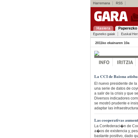
Harremana
RSS
Hasiera
Paperezko 
Eguneko gaiak
Euskal Her
2011ko ekainaren 10a
La CCI de Baiona atisb
El nuevo presidente de la
una serie de datos de co
a salir de la crisis y que
Diversos indicadores corr
se mostró prudente e insis
adaptar las infraestructur
Las cooperativas aument
La Confederaci�n de Coo
a�os de existencia y, pe
bastante positivo, dado q