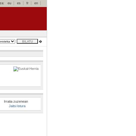
za:
eu
es
fr
en
�
Irratia zuzenean
Jaitsi lotura