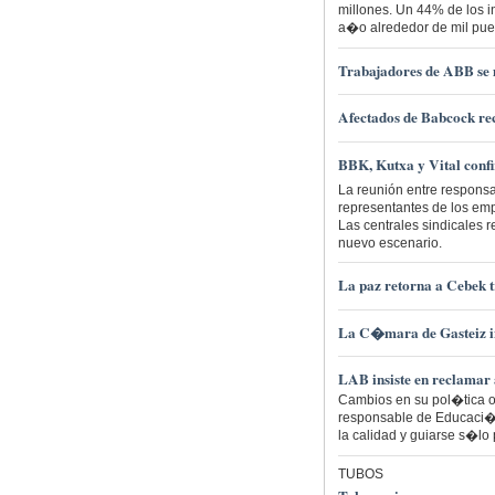
millones. Un 44% de los i
a�o alrededor de mil pu
Trabajadores de ABB se 
Afectados de Babcock rec
BBK, Kutxa y Vital conf
La reunión entre respons
representantes de los em
Las centrales sindicales 
nuevo escenario.
La paz retorna a Cebek 
La C�mara de Gasteiz ins
LAB insiste en reclamar
Cambios en su pol�tica o
responsable de Educaci�n 
la calidad y guiarse s�lo p
TUBOS