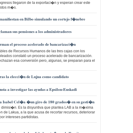
ngresos llegaron de la exportaci�n y esperan crear este
estos m�s.
manifiestan en Bilbo simulando un cortejo f�nebre
laman sus pensiones a los administradores
irman el proceso acelerado de bancarizaci�n
ables de Recursos Humanos de las tres cajas con los
pleados constató un proceso acelerado de bancarización.
rechazan esa conversión pero, algunas, se preparan para el
tras la elecci�n de Lujua como candidato
ta a investigar las ayudas a Epsilon-Euskadi
 a Isabel Cel�a �un giro de 180 grados� en su gesti�n
 dimisi�n. Es la disyuntiva que plantea LAB a la m�xima
de Lakua, a la que acusa de recortar recursos, deteriorar
or intereses partidistas.