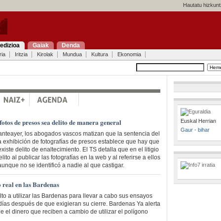
Hautatu hizkunt
edizioa
Gaiak
Denda
ria
Iritzia
Kirolak
Mundua
Kultura
Ekonomia
otos de presos sea delito de manera general
Euskal Herrian
Gaur - bihar
 anteayer, los abogados vascos matizan que la sentencia del
 exhibición de fotografías de presos establece que hay que
xiste delito de enaltecimiento. El TS detalla que en el litigio
lito al publicar las fotografías en la web y al referirse a ellos
unque no se identificó a nadie al que castigar.
 real en las Bardenas
lto a utilizar las Bardenas para llevar a cabo sus ensayos
días después de que exigieran su cierre. Bardenas Ya alerta
 el dinero que reciben a cambio de utilizar el polígono