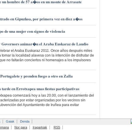
 un hombre de 57 a�os en un monte de Arrasate
trado en Gipuzkoa, por primera vez en diez a�os
po de una mujer con signos de violencia
 y Governors animar�n el Araba Euskaraz de Laudio
elebrar el Araba Euskaraz 2011. Once años después miles
 tomar la localidad alavesa con la intención de disfrutar de
 que no faltarán conciertos ni homenajes a los impulsores
 Portugalete y prenden fuego a otro en Zalla
 tarde en Errotxapea unas fiestas participativas
rrotxapea comenzará hoy a las 20.00, con el lanzamiento del
racterizadas por estar organizadas por los vecinos sin
subvención del Ayuntamiento de Iruñea para evitar
a
Gaiak
Denda
emana
Nor gara
Iragarkiak
RSS