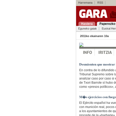
Harremana
RSS
Hasiera
Paperezko 
Eguneko gaiak
Euskal Her
2011ko ekainaren 10a
Desmienten que mostrar f
En contra de lo difundido
Tribunal Supremo sobre la
analizar caso por caso si e
de Txori Barrote sí hubo de
como «presos políticos», a
M�s ejercicios con fuego
El Ejército español ha vue
con munición real, pocos 
a los ayuntamientos de que
procede de la «barbarie».