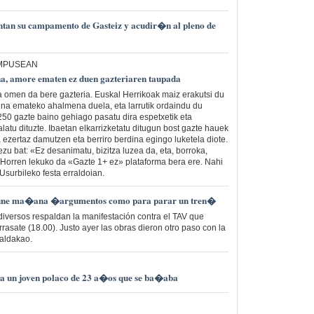
an su campamento de Gasteiz y acudir�n al pleno de
AMPUSEAN
, amore ematen ez duen gazteriaren taupada
 omen da bere gazteria. Euskal Herrikoak maiz erakutsi du
na emateko ahalmena duela, eta larrutik ordaindu du
 250 gazte baino gehiago pasatu dira espetxetik eta
alatu dituzte. Ibaetan elkarrizketatu ditugun bost gazte hauek
a ezertaz damutzen eta berriro berdina egingo luketela diote.
zu bat: «Ez desanimatu, bizitza luzea da, eta, borroka,
 Horren lekuko da «Gazte 1+ ez» plataforma bera ere. Nahi
Usurbileko festa erraldoian.
 une ma�ana �argumentos como para parar un tren�
diversos respaldan la manifestación contra el TAV que
asate (18.00). Justo ayer las obras dieron otro paso con la
Galdakao.
la un joven polaco de 23 a�os que se ba�aba