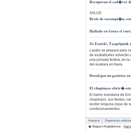
Recuperan el cad�ver de
SALUD
Brote de sarampi�n, cen
Hallado en Getxo el cuer
Ze Esatek!, Txapelpunk
Laudio se prepara para c
de euskaltzales volverán a
una jornada festiva, en la
del euskara en Aiara.
Desalojan un gaztetxe en
El chupinazo abrir� esta
El barrio iruindarra de E
chupinazo, sus fiestas, ca
recibir ninguna clase de 
condicionamientos.
Hasiera
Paperezko edizio
� Baigorri Argitaletxea
Harr