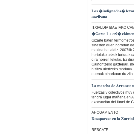
Los �indignados� levant
ma�ana
ITXIALDIA IBAETAKO C
�Gazte 1 + ez!� ekimena
Gizarte baten termometroa
sinesten duen horretan de
makina bat aldiz. 2007tik
horietako askok torturak s
dira horren lekuko. Ez dir
Gainontzeko gazteriari, me
bizitza ulertzeko modua».
duenak biharkoan du zita 
La marcha de Arrasate
Fuerzas y colectivos muy 
tendrá lugar mañana en Arr
excavación del túnel de 
AHOGAMIENTO
Desaparece en la Zurrio
RESCATE