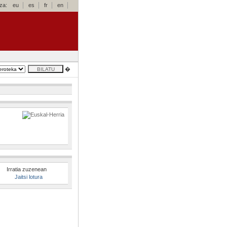
za:
eu
es
fr
en
�
Irratia zuzenean
Jaitsi lotura