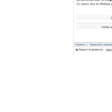
las personas que no est�
21 casos, tres en Bizkaia 
Gehitu a
Hasiera
Paperezko edizio
� Baigorri Argitaletxea
Harr