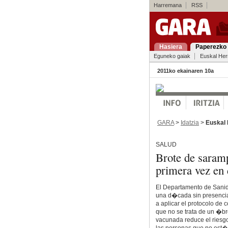
Harremana
RSS
Hasiera
Paperezko 
Eguneko gaiak
Euskal Her
2011ko ekainaren 10a
GARA
>
Idatzia
>
Euskal 
SALUD
Brote de saram
primera vez en
El Departamento de Sanid
una d�cada sin presencia
a aplicar el protocolo d
que no se trata de un �br
vacunada reduce el riesg