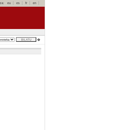
za:
eu
es
fr
en
�