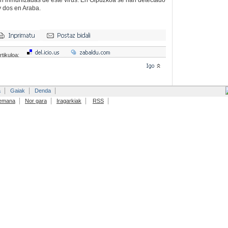
n inmunizadas de este virus. En Gipuzkoa se han detectado
y dos en Araba.
rtikuloa:
a
Gaiak
Denda
emana
Nor gara
Iragarkiak
RSS