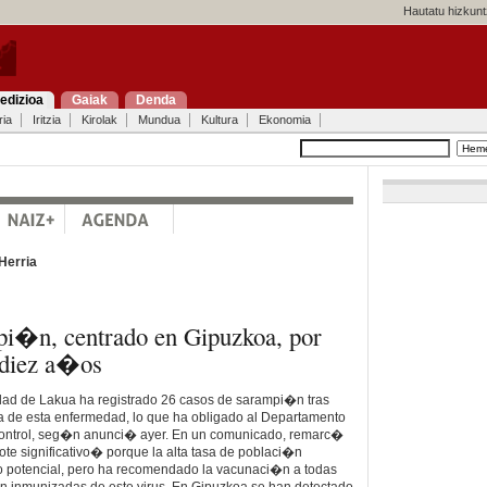
Hautatu hizkunt
edizioa
Gaiak
Denda
ria
Iritzia
Kirolak
Mundua
Kultura
Ekonomia
Herria
pi�n, centrado en Gipuzkoa, por
 diez a�os
ad de Lakua ha registrado 26 casos de sarampi�n tras
 de esta enfermedad, lo que ha obligado al Departamento
e control, seg�n anunci� ayer. En un comunicado, remarc�
ote significativo� porque la alta tasa de poblaci�n
o potencial, pero ha recomendado la vacunaci�n a todas