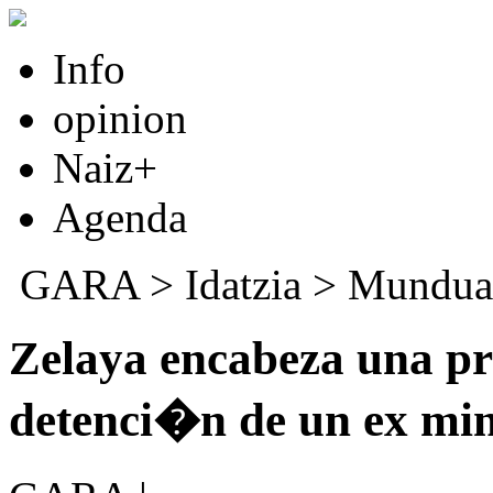
Info
opinion
Naiz+
Agenda
GARA
>
Idatzia
>
Mundua
Zelaya encabeza una pr
detenci�n de un ex min