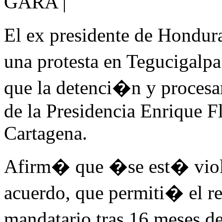
GARA |
El ex presidente de Hondu
una protesta en Tegucigalp
que la detenci�n y procesa
de la Presidencia Enrique F
Cartagena.
Afirm� que �se est� viol
acuerdo, que permiti� el r
mandatario tras 16 meses d