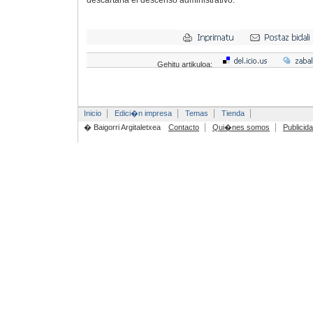
descartaría el descenso administrativo.
Gehitu artikuloa:
Inicio
Edici�n impresa
Temas
Tienda
� Baigorri Argitaletxea
Contacto
Qui�nes somos
Publicid