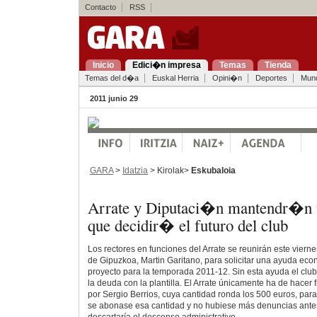
Contacto
RSS
Inicio
Edici�n impresa
Temas
Tienda
Temas del d�a
Euskal Herria
Opini�n
Deportes
Mun
2011 junio 29
GARA
>
Idatzia
> Kirolak>
Eskubaloia
Arrate y Diputaci�n mantendr�n
que decidir� el futuro del club
Los rectores en funciones del Arrate se reunirán este viern
de Gipuzkoa, Martin Garitano, para solicitar una ayuda eco
proyecto para la temporada 2011-12. Sin esta ayuda el cl
la deuda con la plantilla. El Arrate únicamente ha de hacer 
por Sergio Berrios, cuya cantidad ronda los 500 euros, para 
se abonase esa cantidad y no hubiese más denuncias ant