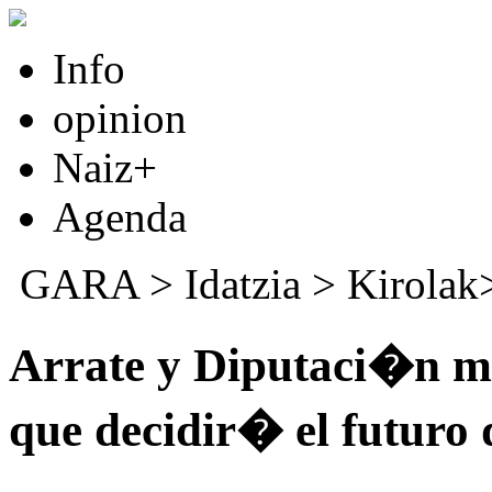
Info
opinion
Naiz+
Agenda
GARA
>
Idatzia
> Kirola
Arrate y Diputaci�n 
que decidir� el futuro 