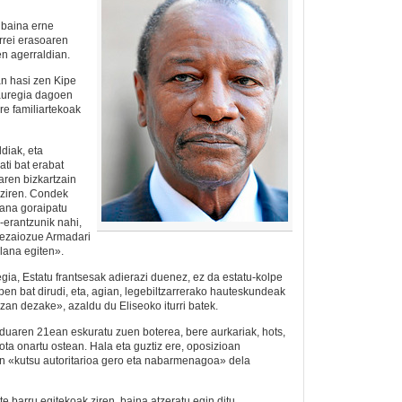
 baina erne
rrei erasoaren
en agerraldian.
n hasi zen Kipe
auregia dagoen
re familiartekoak
diak, eta
ti bat erabat
aren bizkartzain
u ziren. Condek
lana goraipatu
-erantzunik nahi,
iezaiozue Armadari
lana egiten».
gia, Estatu frantsesak adierazi duenez, ez da estatu-kolpe
pen bat dirudi, eta, agian, legebiltzarrerako hauteskundeak
izan dezake», azaldu du Eliseoko iturri batek.
uaren 21ean eskuratu zuen boterea, bere aurkariak, hots,
ota onartu ostean. Hala eta guztiz ere, oposizioan
n «kutsu autoritarioa gero eta nabarmenagoa» dela
 barru egitekoak ziren, baina atzeratu egin ditu