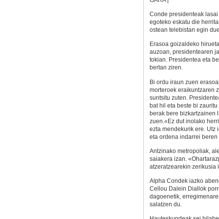
Conde presidenteak lasai
egoteko eskatu die herrita
ostean telebistan egin du
Erasoa goizaldeko hirueta
auzoan, presidentearen j
tokian. Presidentea eta be
bertan ziren.
Bi ordu iraun zuen erasoal
morteroek eraikuntzaren za
suntsitu zuten. Presidente
bat hil eta beste bi zaurit
berak bere bizkartzainen 
zuen.«Ez dut inolako herri
ezta mendekurik ere. Utz 
eta ordena indarrei beren 
Antzinako metropoliak, ale
saiakera izan. «Ohartaraz
atzeratzearekin zerikusia 
Alpha Condek iazko abend
Cellou Dalein Diallok porr
dagoenetik, erregimenare
salatzen du.
Hauteskundeak sei hilabete