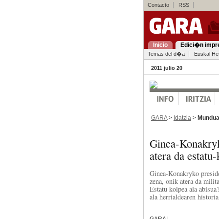
Contacto
RSS
Inicio
Edici�n impr
Temas del d�a
Euskal Her
2011 julio 20
GARA
>
Idatzia
>
Mundu
Ginea-Konakryk
atera da estatu-
Ginea-Konakryko presiden
zena, onik atera da milit
Estatu kolpea ala abisua
ala herrialdearen historia
GARA |