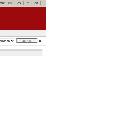
oma:
eu
es
fr
en
�