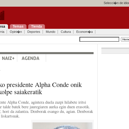
Selecci�n de idi
esa
Temas
Tienda
ria
Opini�n
Deportes
Mundo
Cultura
Econom�a
a
o presidente Alpha Conde onik
kolpe saiakeratik
te Alpha Conde, agintera duela zazpi hilabete iritsi
ar talde batek bere jauregiaren aurka egin duen erasotik.
?, hori da zalantza. Denborak esango du, agian. Denborak
 liskartsuak.