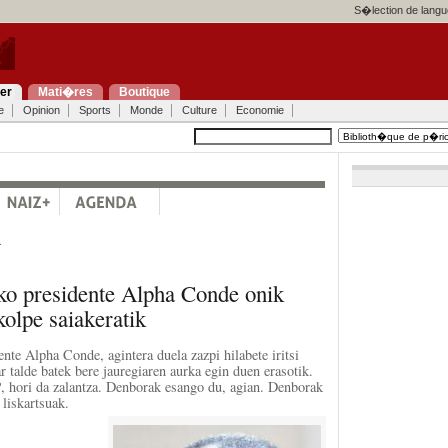
S�lection de langu
ier
Mati�res
Boutique
e
Opinion
Sports
Monde
Culture
Economie
a
o presidente Alpha Conde onik
kolpe saiakeratik
te Alpha Conde, agintera duela zazpi hilabete iritsi
ar talde batek bere jauregiaren aurka egin duen erasotik.
?, hori da zalantza. Denborak esango du, agian. Denborak
 liskartsuak.