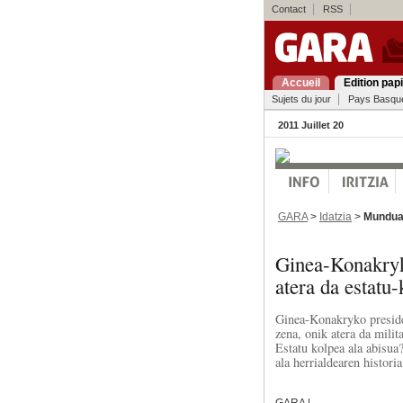
Contact
RSS
Accueil
Edition pap
Sujets du jour
Pays Basqu
2011 Juillet 20
GARA
>
Idatzia
>
Mundu
Ginea-Konakryk
atera da estatu-
Ginea-Konakryko presiden
zena, onik atera da milit
Estatu kolpea ala abisua
ala herrialdearen historia
GARA |