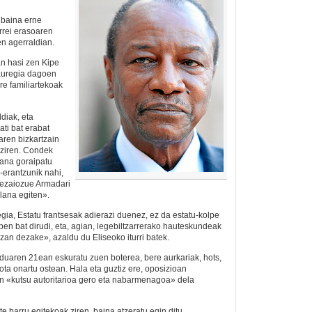
 baina erne
rrei erasoaren
en agerraldian.
n hasi zen Kipe
auregia dagoen
re familiartekoak
diak, eta
ti bat erabat
aren bizkartzain
u ziren. Condek
lana goraipatu
-erantzunik nahi,
iezaiozue Armadari
lana egiten».
gia, Estatu frantsesak adierazi duenez, ez da estatu-kolpe
pen bat dirudi, eta, agian, legebiltzarrerako hauteskundeak
izan dezake», azaldu du Eliseoko iturri batek.
uaren 21ean eskuratu zuen boterea, bere aurkariak, hots,
ota onartu ostean. Hala eta guztiz ere, oposizioan
n «kutsu autoritarioa gero eta nabarmenagoa» dela
 barru egitekoak ziren, baina atzeratu egin ditu