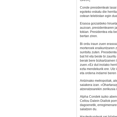
Conde presidenteak lasai
egoteko eskatu die herrita
ostean telebistan egin du
Erasoa goizaldeko hirueta
auzoan, presidentearen j
tokian. Presidentea eta be
bertan ziren.
Bi ordu iraun zuen erasoal
morteroek eraikuntzaren za
suntsitu zuten. Presidente
bat hil eta beste bi zaurit
berak bere bizkartzainen 
zuen.«Ez dut inolako herri
ezta mendekurik ere. Utz 
eta ordena indarrei beren 
Antzinako metropoliak, ale
saiakera izan. «Ohartaraz
atzeratzearekin zerikusia 
Alpha Condek iazko abend
Cellou Dalein Diallok porr
dagoenetik, erregimenare
salatzen du.
Hauteskundeak sei hilabete