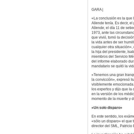
GARA |
«La conclusión es la que l
Allende tenía. Es decir, el
Allende, el día 11 de seti
1973, ante las circunstan
que vivió, tomó la decisió
la vida antes de ser humill
cualquier otra situación»,
la hija del presidente, Is
miembros del Servicio Mé
del informe elaborado dur
mandatario se quitó la vi
«Tenemos una gran tranqu
la convicción», expresó I
visiblemente emocionada. 
los expertos y dijo que la
en la versión de los médi
momento de la muerte y de
«Un solo disparo»
En este sentido, los exám
«sólo un disparo» el que 
director del SML, Patricio