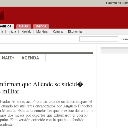
Hautatu hizkunt
edizioa
Gaiak
Denda
ria
Iritzia
Kirolak
Mundua
Kultura
Ekonomia
a
onfirman que Allende se suicid�
 militar
alvador Allende, acabó con su vida de un único disparo el
, cuando los militares encabezados por Augusto Pinochet
la Moneda. Esta es la conclusión que se extrae del estudio
timos dos meses por expertos que exhumaron el cuerpo
pular. Esta versión coincide con la que ha defendido
esidente.