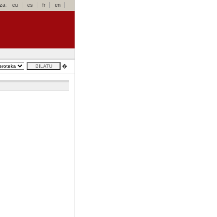
za:
eu
es
fr
en
�