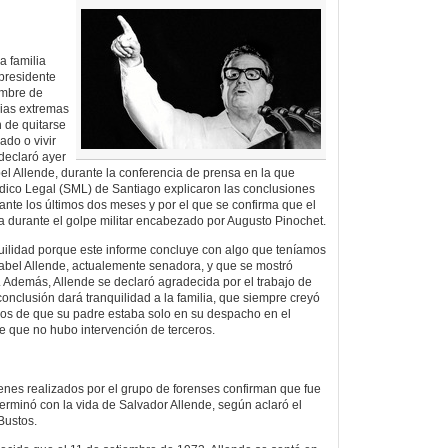
a familia
 presidente
embre de
cias extremas
n de quitarse
ado o vivir
 declaró ayer
abel Allende, durante la conferencia de prensa en la que
dico Legal (SML) de Santiago explicaron las conclusiones
ante los últimos dos meses y por el que se confirma que el
da durante el golpe militar encabezado por Augusto Pinochet.
ilidad porque este informe concluye con algo que teníamos
sabel Allende, actualemente senadora, y que se mostró
Además, Allende se declaró agradecida por el trabajo de
 conclusión dará tranquilidad a la familia, que siempre creyó
cos de que su padre estaba solo en su despacho en el
 que no hubo intervención de terceros.
enes realizados por el grupo de forenses confirman que fue
terminó con la vida de Salvador Allende, según aclaró el
 Bustos.