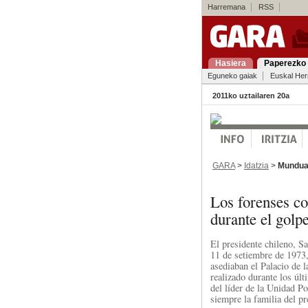
Harremana
RSS
Hasiera
Paperezko 
Eguneko gaiak
Euskal Her
2011ko uztailaren 20a
GARA
>
Idatzia
>
Mundu
Los forenses c
durante el golpe
El presidente chileno, S
11 de setiembre de 1973
asediaban el Palacio de 
realizado durante los úl
del líder de la Unidad Po
siempre la familia del pr