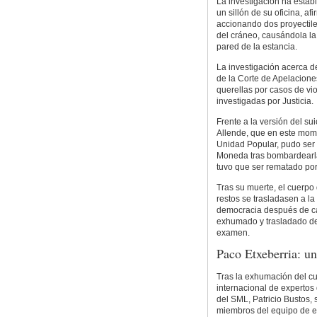
La investigación ha estab
un sillón de su oficina, afi
accionando dos proyectiles:
del cráneo, causándola la
pared de la estancia.
La investigación acerca d
de la Corte de Apelacione
querellas por casos de v
investigadas por Justicia.
Frente a la versión del su
Allende, que en este mome
Unidad Popular, pudo ser a
Moneda tras bombardearla e
tuvo que ser rematado po
Tras su muerte, el cuerpo
restos se trasladasen a la
democracia después de cas
exhumado y trasladado de
examen.
Paco Etxeberria: un
Tras la exhumación del c
internacional de expertos
del SML, Patricio Bustos, 
miembros del equipo de ex