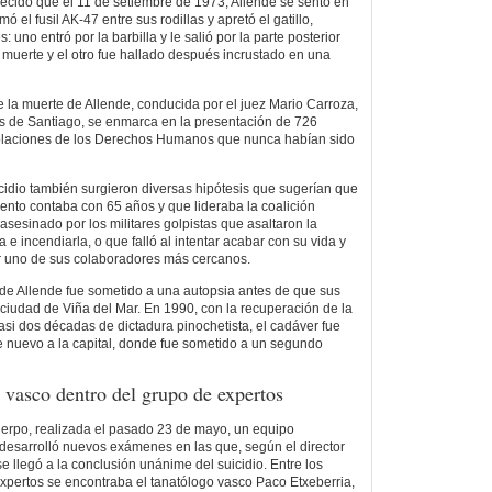
lecido que el 11 de setiembre de 1973, Allende se sentó en
rmó el fusil AK-47 entre sus rodillas y apretó el gatillo,
 uno entró por la barbilla y le salió por la parte posterior
 muerte y el otro fue hallado después incrustado en una
e la muerte de Allende, conducida por el juez Mario Carroza,
s de Santiago, se enmarca en la presentación de 726
iolaciones de los Derechos Humanos que nunca habían sido
icidio también surgieron diversas hipótesis que sugerían que
nto contaba con 65 años y que lideraba la coalición
sesinado por los militares golpistas que asaltaron la
 incendiarla, o que falló al intentar acabar con su vida y
r uno de sus colaboradores más cercanos.
 de Allende fue sometido a una autopsia antes de que sus
 ciudad de Viña del Mar. En 1990, con la recuperación de la
i dos décadas de dictadura pinochetista, el cadáver fue
 nuevo a la capital, donde fue sometido a un segundo
 vasco dentro del grupo de expertos
uerpo, realizada el pasado 23 de mayo, un equipo
 desarrolló nuevos exámenes en las que, según el director
se llegó a la conclusión unánime del suicidio. Entre los
pertos se encontraba el tanatólogo vasco Paco Etxeberria,