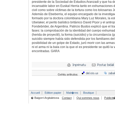
presidente de la Sociedad de Estudios Aranzadi y que ha d
incansable labor en Euskal Herria tanto en exhumaciones d
civil como sobre víctimas de la tortura como los tolosarras 
Además de Etxeberria, el equipo encargado de la investiga
formado por la doctora colombiana Mary Luz Morales, la 
Ubelaker, el perito balístico británico David Pryor y el antr
Fondebrider, de Argentina. Patricio Bustos explicó que el tra
fases: la comprobación de la identidad del cuerpo exhumad
(herida de proyectil), la forma (suicidio) y la circunstancia (g
suicidio siempre había sido defendida por los familiares del
posibilidad de un golpe de Estado, juró morir con las arma
ni el arma ni la bala con la que el ex presidente se quitó la
encontradas. GARA
Gehitu artikuloa:
Accueil
Edition papier
Mati�res
Boutique
� Baigorri Argitaletxea
Contact
Qui sommes nous
Publicit