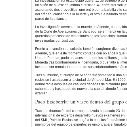
La investigación ha establecido que el 11 de setiembre de 
un sillón de su oficina, afirmó el fusil AK-47 entre sus rodillas
accionando dos proyectiles: uno entró por la barbilla y le sal
del cráneo, causándola la muerte y el otro fue hallado des
pared de la estancia.
La investigación acerca de la muerte de Allende, conducida
de la Corte de Apelaciones de Santiago, se enmarca en la 
querellas por casos de violaciones de los Derechos Huma
investigadas por Justicia.
Frente a la versión del suicidio también surgieron diversas
Allende, que en este momento contaba con 65 años y que li
Unidad Popular, pudo ser asesinado por los militares golpis
Moneda tras bombardearla e incendiarla, o que falló al inte
tuvo que ser rematado por uno de sus colaboradores más c
Tras su muerte, el cuerpo de Allende fue sometido a una au
restos se trasladasen a la ciudad de Viña del Mar. En 1990,
democracia después de casi dos décadas de dictadura pinoc
exhumado y trasladado de nuevo a la capital, donde fue s
examen.
Paco Etxeberria: un vasco dentro del grupo 
Tras la exhumación del cuerpo, realizada el pasado 23 de
internacional de expertos desarrolló nuevos exámenes en la
del SML, Patricio Bustos, se llegó a la conclusión unánime d
miembros del equipo de expertos se encontraba el tanatólo