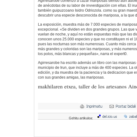
Agirresarobe comenzó a cazar mariposas siendo aún adoles
de anécdotas de su labor de invvestigación con ellas. El ir
también guipuzcoano Isidro Odriozola. como su gran maestr
descubrir una especie desconocida de mariposa, a la que 
La exposición, muestra más de 7.000 especies de mariposa
excepcional. «Se dividen en dos grandes grupos. Las que v
vuelan de noche, y aquí no están expuestas más que las di
conocen unos 25.000 especies y que no constituyen ni el 1
pues las nocturnas son más numerosas. Cuanto más cerca d
más grandes y coloridas son las mariposas, y más numero
los polos, más blancas y pequeñas», narra el expert0.
Agirresarobe ha escrito además un libro con las mariposas 
municipio de Irun, que incluye a más de 400 especies. La o
edición, y da muestra de la paciencia y la dedicacion que e
con sus grandes amigas, las mariposas.
makhilaren etxea, taller de los artesanos Ain
Gehitu artikuloa: