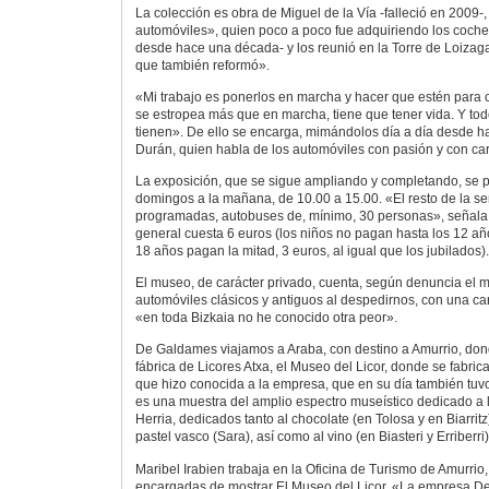
La colección es obra de Miguel de la Vía -falleció en 2009
automóviles», quien poco a poco fue adquiriendo los coche
desde hace una década- y los reunió en la Torre de Loizaga
que también reformó».
«Mi trabajo es ponerlos en marcha y hacer que estén para c
se estropea más que en marcha, tiene que tener vida. Y tod
tienen». De ello se encarga, mimándolos día a día desde h
Durán, quien habla de los automóviles con pasión y con car
La exposición, que se sigue ampliando y completando, se pu
domingos a la mañana, de 10.00 a 15.00. «El resto de la se
programadas, autobuses de, mínimo, 30 personas», señala
general cuesta 6 euros (los niños no pagan hasta los 12 añ
18 años pagan la mitad, 3 euros, al igual que los jubilados).
El museo, de carácter privado, cuenta, según denuncia el 
automóviles clásicos y antiguos al despedirnos, con una ca
«en toda Bizkaia no he conocido otra peor».
De Galdames viajamos a Araba, con destino a Amurrio, don
fábrica de Licores Atxa, el Museo del Licor, donde se fabric
que hizo conocida a la empresa, que en su día también tuvo 
es una muestra del amplio espectro museístico dedicado a 
Herria, dedicados tanto al chocolate (en Tolosa y en Biarrit
pastel vasco (Sara), así como al vino (en Biasteri y Erriberri).
Maribel Irabien trabaja en la Oficina de Turismo de Amurrio,
encargadas de mostrar El Museo del Licor. «La empresa Des