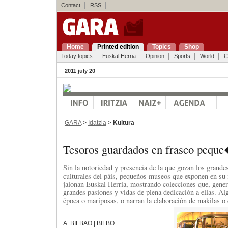
Contact
RSS
Home
Printed edition
Topics
Shop
Today topics
Euskal Herria
Opinion
Sports
World
C
2011 july 20
GARA
>
Idatzia
>
Kultura
Tesoros guardados en frasco pequ
Sin la notoriedad y presencia de la que gozan los grand
culturales del páis, pequeños museos que exponen en su 
jalonan Euskal Herria, mostrando colecciones que, gene
grandes pasiones y vidas de plena dedicación a ellas. A
época o mariposas, o narran la elaboración de makilas o 
A. BILBAO | BILBO