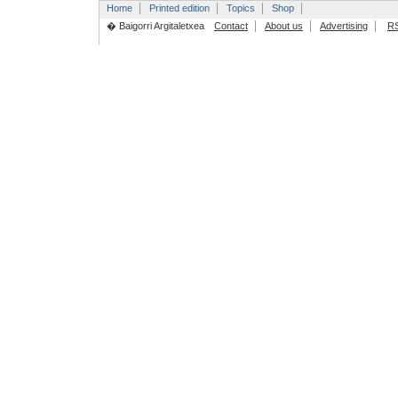
Home
Printed edition
Topics
Shop
� Baigorri Argitaletxea
Contact
About us
Advertising
R