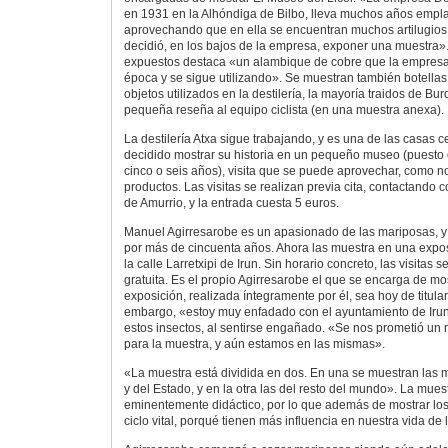
en 1931 en la Alhóndiga de Bilbo, lleva muchos años empl
aprovechando que en ella se encuentran muchos artilugios
decidió, en los bajos de la empresa, exponer una muestra».
expuestos destaca «un alambique de cobre que la empresa
época y se sigue utilizando». Se muestran también botella
objetos utilizados en la destilería, la mayoría traidos de B
pequeña reseña al equipo ciclista (en una muestra anexa).
La destilería Atxa sigue trabajando, y es una de las casas 
decidido mostrar su historia en un pequeño museo (puesto
cinco o seis años), visita que se puede aprovechar, como no
productos. Las visitas se realizan previa cita, contactando 
de Amurrio, y la entrada cuesta 5 euros.
Manuel Agirresarobe es un apasionado de las mariposas, y 
por más de cincuenta años. Ahora las muestra en una expo
la calle Larretxipi de Irun. Sin horario concreto, las visitas s
gratuita. Es el propio Agirresarobe el que se encarga de mo
exposición, realizada íntegramente por él, sea hoy de titula
embargo, «estoy muy enfadado con el ayuntamiento de Irun»
estos insectos, al sentirse engañado. «Se nos prometió u
para la muestra, y aún estamos en las mismas».
«La muestra está dividida en dos. En una se muestran las 
y del Estado, y en la otra las del resto del mundo». La mues
eminentemente didáctico, por lo que además de mostrar los 
ciclo vital, porqué tienen más influencia en nuestra vida de 