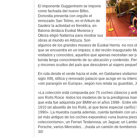
El imponente Guggenheim se impone
como fachada del nuevo Bilbo,
Donostia presenta con orgullo el
remozado San Telmo, en el Artium de
Gasteiz la actividad es frenética, en
Baiona destaca Euskal Museoa y
Oteiza eligió Nafarroa para mostrar sus
obras al mundo en Altzuza. Son
algunos de los grandes museos de Euskal Herria -no nos o
que se encuentra en un impass; o del recién inaugurado M
visitados y conocidos, aquellos que apenas necesitan ser p
turista tenga conocimiento de su ubicación y contenido. P
y rincones ocultos del país que descubren al viajero peque
En ruta desde el oeste hacia el este, en Galdames visitamos
siglo XIII), idílica y renovado palacio que acoge en su inter
«sin parangón en Europa», según nos relata su guardián, 
«La colección está compuesta por 75 coches clásicos y anti
son Rolls Roice -todos los modelos de la la prestigiosa mar
que esta fue adquirida por BMW en el años 1998-. Entre ell
1910 (el abuelito de los Rolls, al que tiene especial cariño)
1990». La muestra cuanta además, cuenta también con un
(el más antiguo de los coches expuestos) «una buena pieza
coleccionismo»; un Ferrari Testarossa, un Jaguar, un Lamb
Porsche, varios Mercedes... ¡hasta un camión de bomberos 
30!