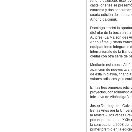
AlhóndigaBilbao. Este jo
castellonense se presentó 
cuarenta y dos concursant
cuarta edición de la beca
AlhóndigaKomik.
Domingo tendrá la oportu
disfrutar de la beca en La
Autores (La Maison des Au
Angoulême (Estado francé
equipamiento integrante d
Internationale de la Band
contar con otra serie de b
Mediante esta beca, Alhón
aparición de nuevos talent
de esta iniciativa, financ
valores artísticos y su car
En las tres primeras edic
proyectos, consolidando as
iniciativa de AlhóndigaBil
Josep Domingo del Calvari
Bellas Artes por la Unive
la revista «Dos veces Brev
primer premio en el XXIV 
la convocatoria 2008 de l
primer premio en la edici