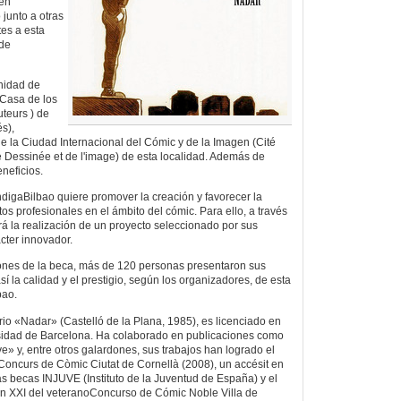
ven
junto a otras
es a esta
 de
nidad de
 Casa de los
teurs ) de
s),
e la Ciudad Internacional del Cómic y de la Imagen (Cité
e Dessinée et de l'image) de esta localidad. Además de
eneficios.
digaBilbao quiere promover la creación y favorecer la
os profesionales en el ámbito del cómic. Para ello, a través
iará la realización de un proyecto seleccionado por sus
ácter innovador.
iones de la beca, más de 120 personas presentaron sus
í la calidad y el prestigio, según los organizadores, de esta
bao.
o «Nadar» (Castelló de la Plana, 1985), es licenciado en
rsidad de Barcelona. Ha colaborado en publicaciones como
e» y, entre otros galardones, sus trabajos han logrado el
Concurs de Còmic Ciutat de Cornellà (2008), un accésit en
as becas INJUVE (Instituto de la Juventud de España) y el
ón XXI del veteranoConcurso de Cómic Noble Villa de