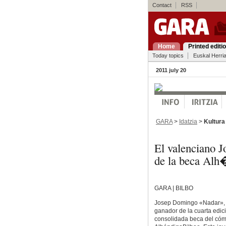
Contact
RSS
Home
Printed editi
Today topics
Euskal Herri
2011 july 20
GARA
>
Idatzia
>
Kultura
El valenciano 
de la beca Alh
GARA | BILBO
Josep Domingo «Nadar», 
ganador de la cuarta edici
consolidada beca del cóm