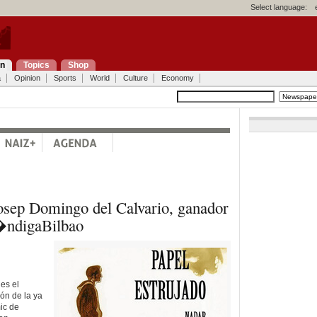
Select language:
on
Topics
Shop
a
Opinion
Sports
World
Culture
Economy
Josep Domingo del Calvario, ganador
�ndigaBilbao
es el
ón de la ya
ic de