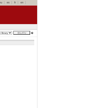
eu
es
fr
en
�