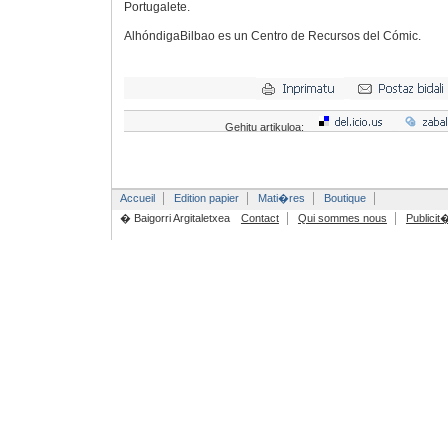
Portugalete.
AlhóndigaBilbao es un Centro de Recursos del Cómic.
Gehitu artikuloa:
Accueil
Edition papier
Mati�res
Boutique
� Baigorri Argitaletxea
Contact
Qui sommes nous
Publicit