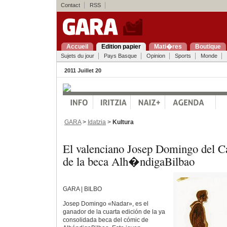
Contact
RSS
Accueil
Edition papier
Mati�res
Boutique
Sujets du jour
Pays Basque
Opinion
Sports
Monde
2011 Juillet 20
GARA
>
Idatzia
>
Kultura
El valenciano Josep Domingo del Ca
de la beca Alh�ndigaBilbao
GARA | BILBO
Josep Domingo «Nadar», es el
ganador de la cuarta edición de la ya
consolidada beca del cómic de