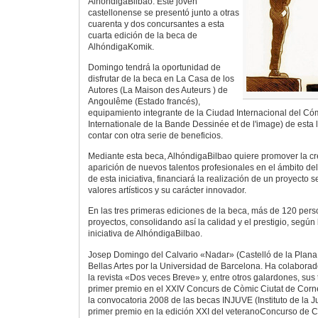
AlhóndigaBilbao. Este joven
castellonense se presentó junto a otras
cuarenta y dos concursantes a esta
cuarta edición de la beca de
AlhóndigaKomik.
Domingo tendrá la oportunidad de
disfrutar de la beca en La Casa de los
Autores (La Maison des Auteurs ) de
Angoulême (Estado francés),
equipamiento integrante de la Ciudad Internacional del Cóm
Internationale de la Bande Dessinée et de l'image) de esta
contar con otra serie de beneficios.
Mediante esta beca, AlhóndigaBilbao quiere promover la cre
aparición de nuevos talentos profesionales en el ámbito del 
de esta iniciativa, financiará la realización de un proyecto 
valores artísticos y su carácter innovador.
En las tres primeras ediciones de la beca, más de 120 per
proyectos, consolidando así la calidad y el prestigio, según
iniciativa de AlhóndigaBilbao.
Josep Domingo del Calvario «Nadar» (Castelló de la Plana,
Bellas Artes por la Universidad de Barcelona. Ha colabora
la revista «Dos veces Breve» y, entre otros galardones, sus
primer premio en el XXIV Concurs de Còmic Ciutat de Corne
la convocatoria 2008 de las becas INJUVE (Instituto de la 
primer premio en la edición XXI del veteranoConcurso de C