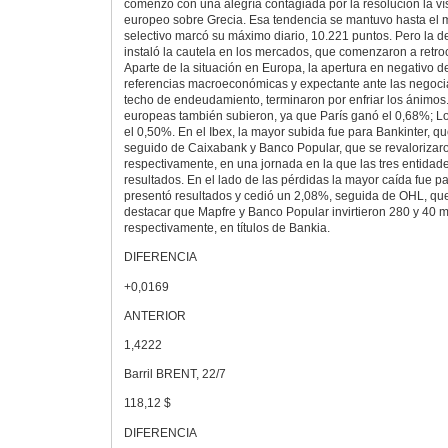
comenzó con una alegría contagiada por la resolución la v
europeo sobre Grecia. Esa tendencia se mantuvo hasta el 
selectivo marcó su máximo diario, 10.221 puntos. Pero la de
instaló la cautela en los mercados, que comenzaron a retro
Aparte de la situación en Europa, la apertura en negativo de
referencias macroeconómicas y expectante ante las negoci
techo de endeudamiento, terminaron por enfriar los ánimos.
europeas también subieron, ya que París ganó el 0,68%; Lo
el 0,50%. En el Ibex, la mayor subida fue para Bankinter, q
seguido de Caixabank y Banco Popular, que se revalorizaro
respectivamente, en una jornada en la que las tres entidad
resultados. En el lado de las pérdidas la mayor caída fue 
presentó resultados y cedió un 2,08%, seguida de OHL, qu
destacar que Mapfre y Banco Popular invirtieron 280 y 40 m
respectivamente, en títulos de Bankia.
DIFERENCIA
+0,0169
ANTERIOR
1,4222
Barril BRENT, 22/7
118,12 $
DIFERENCIA