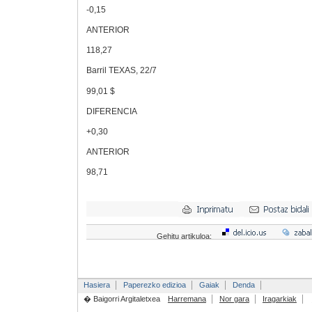
-0,15
ANTERIOR
118,27
Barril TEXAS, 22/7
99,01 $
DIFERENCIA
+0,30
ANTERIOR
98,71
Gehitu artikuloa:
Hasiera
Paperezko edizioa
Gaiak
Denda
� Baigorri Argitaletxea
Harremana
Nor gara
Iragarkiak