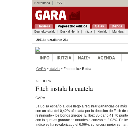
Harremana
RSS
Hasiera
Paperezko edizioa
Gaiak
Denda
Eguneko gaiak
Euskal Herria
Iritzia
Kirolak
Mundua
2011ko uztailaren 23a
GARA
>
Idatzia
> Ekonomia>
Bolsa
AL CIERRE
Fitch instala la cautela
GARA
La Bolsa española, que llegó a registrar ganancias de más 
con un alza del 0,42% afectada por la decisión de Fitch d
restringido» los bonos griegos. El Ibex 35 ganó 41,70 punto
con lo que las ganancias anuales alcanzan el 2,03%. En los
índice se ha revalorizado el 6,06%, su tercera mejor seman