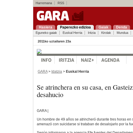
Harremana
RSS
Hasiera
Paperezko edizioa
Gaiak
Denda
Eguneko gaiak
Euskal Herria
Iritzia
Kirolak
Mundua
2011ko uztailaren 23a
GARA
>
Idatzia
>
Euskal Herria
Se atrinchera en su casa, en Gasteiz
desahucio
GARA |
Un hombre de 49 años se atrincheró durante tres horas en 
amenazó con suicidarse si trataban de desalojarlo por la fu
Según informaron a la agencia Efe fuentes del Departament