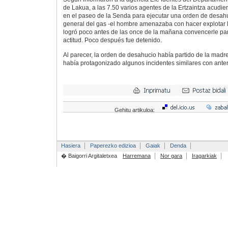
de Lakua, a las 7.50 varios agentes de la Ertzaintza acudie
en el paseo de la Senda para ejecutar una orden de desahuci
general del gas -el hombre amenazaba con hacer explotar la
logró poco antes de las once de la mañana convencerle pa
actitud. Poco después fue detenido.
Al parecer, la orden de desahucio había partido de la madr
había protagonizado algunos incidentes similares con anter
Gehitu artikuloa:
Hasiera
Paperezko edizioa
Gaiak
Denda
� Baigorri Argitaletxea
Harremana
Nor gara
Iragarkiak