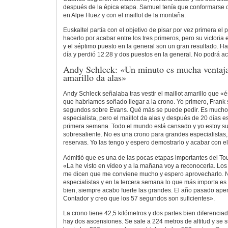
después de la épica etapa. Samuel tenía que conformarse 
en Alpe Huez y con el maillot de la montaña.
Euskaltel partía con el objetivo de pisar por vez primera el
hacerlo por acabar entre los tres primeros, pero su victoria
y el séptimo puesto en la general son un gran resultado. H
día y perdió 12:28 y dos puestos en la general. No podrá ac
Andy Schleck: «Un minuto es mucha ventaja 
amarillo da alas»
Andy Schleck señalaba tras vestir el maillot amarillo que «és
que habríamos soñado llegar a la crono. Yo primero, Frank
segundos sobre Evans. Qué más se puede pedir. Es mucho
especialista, pero el maillot da alas y después de 20 días es
primera semana. Todo el mundo está cansado y yo estoy su
sobresaliente. No es una crono para grandes especialistas
reservas. Yo las tengo y espero demostrarlo y acabar con el 
Admitió que es una de las pocas etapas importantes del To
«La he visto en vídeo y a la mañana voy a reconocerla. Lo
me dicen que me conviene mucho y espero aprovecharlo. 
especialistas y en la tercera semana lo que más importa e
bien, siempre acabo fuerte las grandes. El año pasado ape
Contador y creo que los 57 segundos son suficientes».
La crono tiene 42,5 kilómetros y dos partes bien diferenciad
hay dos ascensiones. Se sale a 224 metros de altitud y se 