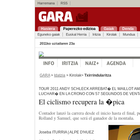
Harremana
RSS
Hasiera
Paperezko edizioa
Gaiak
Denda
Eguneko gaiak
Euskal Herria
Iritzia
Kirolak
Mundua
2011ko uztailaren 23a
GARA
>
Idatzia
> Kirolak>
Txirrindularitza
TOUR 2011 ANDY SCHLECK ARREBAT� EL MAILLOT AM
LUCHAR� EN LA CRONO CON 57 SEGUNDOS DE VENT
El ciclismo recupera la �pica
Contador lanzó la carrera desde el inicio hasta el final, 
Rolland y Samuel, que será el ganador de la montaña.
Joseba ITURRIA | ALPE D'HUEZ