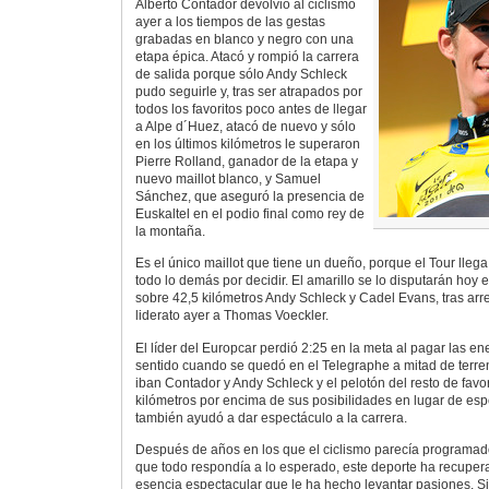
Alberto Contador devolvió al ciclismo
ayer a los tiempos de las gestas
grabadas en blanco y negro con una
etapa épica. Atacó y rompió la carrera
de salida porque sólo Andy Schleck
pudo seguirle y, tras ser atrapados por
todos los favoritos poco antes de llegar
a Alpe d´Huez, atacó de nuevo y sólo
en los últimos kilómetros le superaron
Pierre Rolland, ganador de la etapa y
nuevo maillot blanco, y Samuel
Sánchez, que aseguró la presencia de
Euskaltel en el podio final como rey de
la montaña.
Es el único maillot que tiene un dueño, porque el Tour lleg
todo lo demás por decidir. El amarillo se lo disputarán hoy
sobre 42,5 kilómetros Andy Schleck y Cadel Evans, tras arr
liderato ayer a Thomas Voeckler.
El líder del Europcar perdió 2:25 en la meta al pagar las en
sentido cuando se quedó en el Telegraphe a mitad de terren
iban Contador y Andy Schleck y el pelotón del resto de favo
kilómetros por encima de sus posibilidades en lugar de esp
también ayudó a dar espectáculo a la carrera.
Después de años en los que el ciclismo parecía programad
que todo respondía a lo esperado, este deporte ha recupera
esencia espectacular que le ha hecho levantar pasiones. S