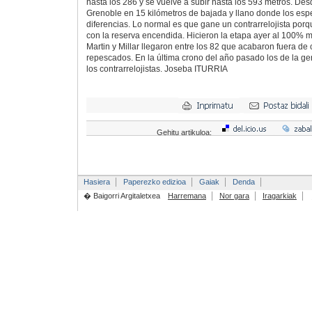
hasta los 286 y se vuelve a subir hasta los 593 metros. Des
Grenoble en 15 kilómetros de bajada y llano donde los esp
diferencias. Lo normal es que gane un contrarrelojista porq
con la reserva encendida. Hicieron la etapa ayer al 100% m
Martin y Millar llegaron entre los 82 que acabaron fuera de 
repescados. En la última crono del año pasado los de la ge
los contrarrelojistas. Joseba ITURRIA
Gehitu artikuloa:
Hasiera
Paperezko edizioa
Gaiak
Denda
� Baigorri Argitaletxea
Harremana
Nor gara
Iragarkiak