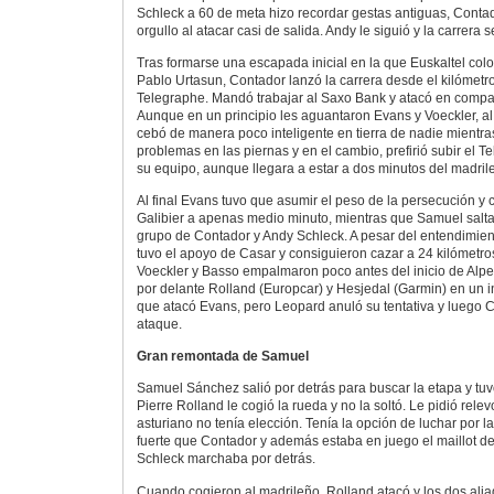
Schleck a 60 de meta hizo recordar gestas antiguas, Conta
orgullo al atacar casi de salida. Andy le siguió y la carrera 
Tras formarse una escapada inicial en la que Euskaltel colo
Pablo Urtasun, Contador lanzó la carrera desde el kilómetr
Telegraphe. Mandó trabajar al Saxo Bank y atacó en compa
Aunque en un principio les aguantaron Evans y Voeckler, al f
cebó de manera poco inteligente en tierra de nadie mientras
problemas en las piernas y en el cambio, prefirió subir el T
su equipo, aunque llegara a estar a dos minutos del madril
Al final Evans tuvo que asumir el peso de la persecución y 
Galibier a apenas medio minuto, mientras que Samuel salt
grupo de Contador y Andy Schleck. A pesar del entendimient
tuvo el apoyo de Casar y consiguieron cazar a 24 kilómetro
Voeckler y Basso empalmaron poco antes del inicio de Alp
por delante Rolland (Europcar) y Hesjedal (Garmin) en un i
que atacó Evans, pero Leopard anuló su tentativa y luego
ataque.
Gran remontada de Samuel
Samuel Sánchez salió por detrás para buscar la etapa y tuv
Pierre Rolland le cogió la rueda y no la soltó. Le pidió relev
asturiano no tenía elección. Tenía la opción de luchar por 
fuerte que Contador y además estaba en juego el maillot 
Schleck marchaba por detrás.
Cuando cogieron al madrileño, Rolland atacó y los dos alia