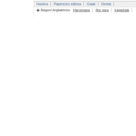
Hasiera
Paperezko edizioa
Gaiak
Denda
� Baigorri Argitaletxea
Harremana
Nor gara
Iragarkiak