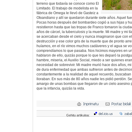
terreno que todavía se conoce como El
Limitado. El trabajo de modelista en la
fábrica de Omega le llevó de Gasteiz a
Otxandiano y allí se quedaron durante siete años. Aquel fue
Pocas horas después del bombardeo cogió a sus hijas y hu
resistieron hasta que las tropas de Franco tomaron la ciuda
años de cárcel, la tuberculosis y la muerte. Mi madre y mi t
se acercaban desde el cielo y nunca imaginaron que con ell
destrucción y ese color gris de la muerte que de pronto ar
huíamos, en el río vimos muchos cadáveres y el agua se vol
comprendíamos lo que pasaba. Nos hicimos mayores en un
hablaron de ello, quizás porque lo que les deparó la postg
hambre, miseria, el Auxilio Social, miedo a ser quienes eran
necesidad de sobrevivir. Mi madre murió hace dos años, mi t
de dura enfermedad que ambas sufrieron antes de decirnos 
constantemente a la realidad de aquel recuerdo, buscaban
lloraban. En sus más de 80 años nadie les pidió perdón. Se
amargo de unas bombas que llegaron de un cielo asesino 
que la infancia, quizás la vida.
Gehitu artikuloa: