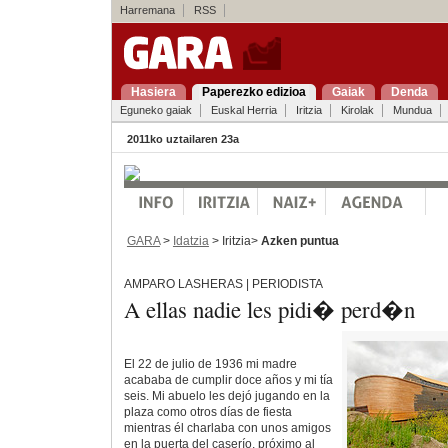
Harremana
RSS
Hasiera
Paperezko edizioa
Gaiak
Denda
Eguneko gaiak
Euskal Herria
Iritzia
Kirolak
Mundua
2011ko uztailaren 23a
GARA
>
Idatzia
> Iritzia>
Azken puntua
AMPARO LASHERAS | PERIODISTA
A ellas nadie les pidi� perd�n
El 22 de julio de 1936 mi madre
acababa de cumplir doce años y mi tía
seis. Mi abuelo les dejó jugando en la
plaza como otros días de fiesta
mientras él charlaba con unos amigos
en la puerta del caserío, próximo al