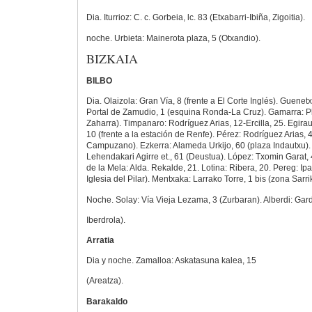
Dia. Iturrioz: C. c. Gorbeia, lc. 83 (Etxabarri-Ibiña, Zigoitia).
noche. Urbieta: Mainerota plaza, 5 (Otxandio).
BIZKAIA
BILBO
Dia. Olaizola: Gran Vía, 8 (frente a El Corte Inglés). Guenet
Portal de Zamudio, 1 (esquina Ronda-La Cruz). Gamarra: Pl
Zaharra). Timpanaro: Rodríguez Arias, 12-Ercilla, 25. Egir
10 (frente a la estación de Renfe). Pérez: Rodríguez Arias, 4
Campuzano). Ezkerra: Alameda Urkijo, 60 (plaza Indautxu).
Lehendakari Agirre et., 61 (Deustua). López: Txomin Garat,
de la Mela: Alda. Rekalde, 21. Lotina: Ribera, 20. Pereg: Ipar
Iglesia del Pilar). Mentxaka: Larrako Torre, 1 bis (zona Sarri
Noche. Solay: Vía Vieja Lezama, 3 (Zurbaran). Alberdi: Gardo
Iberdrola).
Arratia
Dia y noche. Zamalloa: Askatasuna kalea, 15
(Areatza).
Barakaldo