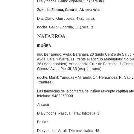
Dia y noche. Gallo: Zigordia, 17 (Zarautz).
Zumaia, Zestoa, Getaria, Aizarnazabal
Dia. Otaño: Gurrutxaga, 4 (Zumaia).
noche. Gallo: Zigordia, 17 (Zarautz).
NAFARROA
IRUÑEA
dia. Berraondo: Avda. Barañain, 20 (junto Centro de Salud
Avda. Baja Navarra, 11 (frente al antiguo ambulatorio Soltxa
26 (Mendebaldea). Armendariz: Cruz de Barcacio, 7 (Centro
Gómez: Avda. Pío XII, 35 (esq. Iturrama).
noche. Marfil: Yanguas y Miranda, 17. Hernández: Pl. Sabi
Txantrea).
Las farmacias de la comarca de Iruñea (excepto capital) a
telefono: 9482260000.
Altsasu
Dia y noche. Pascual: Trav. Intxostia, 3.
Baztan
Dia y noche. Arruti: Tximindo kalea, 48.