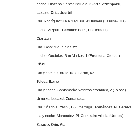
noche. Olazabal: Pintor Berueta, 3 (Artia-Azkenportu).
Lasarte-Oria, Usurbil
Dia. Rodríguez: Kale Nagusia, 42 trasera (Lasarte-Oria).
noche. Aizpuru: Latxunbe Berri, 11 (Hernani).
Oiartzun
Dia. Losa: Miqueletes, z/g.
noche. Quetglas: San Markos, 1 (Errenteria-Orereta).
Oñati
Dia y noche. Garate: Kale Barria, 42.
Tolosa, Ibarra
Dia y noche. Santamaría: Nafarroa etorbidea, 2 (Tolosa).
Urretxu, Legazpi, Zumarraga
Dia. Oñatibia: Izaspi, 1 (Zumarraga). Menéndez: Pl. Gernika
dia y noche. Menéndez: Pl. Gernikako Arbola (Urretxu).
Zarautz, Orio, Aia