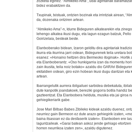
zozketa eginez. “Almikeko Ama”, udal agintariak daramatza
bidez erabakitzen da.
Txupinak, txistuak, ontzien bozinak eta irrintziak airean, “A
da, dozenaka ontziren artean.
“Almikeko Ama”-n, Idurre Bideguren alkatearekin eta zineg
lehengo alkatea ikusi dugu, eta lagun ezagun batzuk, Pello
Goirizelaia, besteak beste.
Elantxoberako bidean, Izaron gelditu dira agintariak tradiz
ikurra eta ikurrina jarri ostean, Bidegurenek teila uretara b
esanez: «Honaino heltzen dira Bermeoko itoginak». Hortik au
eta Elantxoberantz. «Oso hunkigarria izan da momentu hori,
zain ikusita, teila noiz botako» azaldu dio GARAri Bidegur
ekitaldien ostean, giro ezin hobean ikusi dugu dantzan eta 
artean.
Ibarrangelutik aurrera ibilgailuei sarbidea debekatuta, ibila
dute kanpotik joandakoek, bereziki gogorra botila handiz be
gazteentzat. Eta Elantxobera helduta, musika eta jai giroa 
gehiegikeriarik gabe.
Jose Mari Bilbao Babes Zibileko kideak azaldu duenez, ont
neurriez gain Bermeon ez dute arazo gehiegirik izaten, «mo
baina itsasoan ez da desfaserik izaten». Elantxoben ere las
laguntzaileak. «Garai batean askoz jende gehiago etortzen 
horren neurrikoa izaten zen», azaldu digutenez.