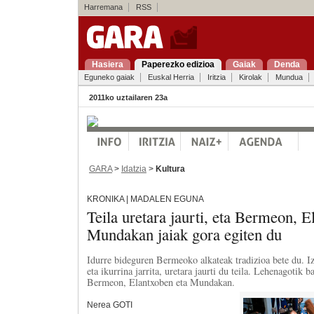
Harremana
RSS
Hasiera
Paperezko edizioa
Gaiak
Denda
Eguneko gaiak
Euskal Herria
Iritzia
Kirolak
Mundua
2011ko uztailaren 23a
GARA
>
Idatzia
>
Kultura
KRONIKA | MADALEN EGUNA
Teila uretara jaurti, eta Bermeon, E
Mundakan jaiak gora egiten du
Idurre bideguren Bermeoko alkateak tradizioa bete du. 
eta ikurrina jarrita, uretara jaurti du teila. Lehenagotik b
Bermeon, Elantxoben eta Mundakan.
Nerea GOTI