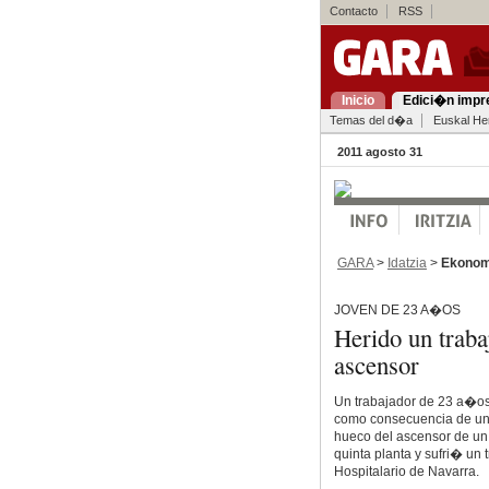
Contacto
RSS
Inicio
Edici�n impr
Temas del d�a
Euskal Her
2011 agosto 31
GARA
>
Idatzia
>
Ekonom
JOVEN DE 23 A�OS
Herido un traba
ascensor
Un trabajador de 23 a�os
como consecuencia de un a
hueco del ascensor de un 
quinta planta y sufri� un
Hospitalario de Navarra.