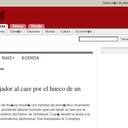
Selecci�n de idi
esa
Temas
Tienda
ria
Opini�n
Deportes
Mundo
Cultura
Econom�a
ia
jador al caer por el hueco de un
 de Iru�ea result� con heridas de pron�stico reservado
ccidente laboral ocurrido ayer por tarde al caer por el
edificio del barrio de Donibane. Cay� desde la sexta a la
 traumatismo abdominal. Fue trasladado al Complejo