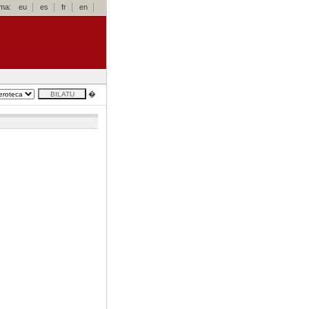
oma:
eu
es
fr
en
�