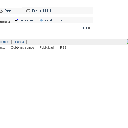
rtikuloa:
Temas
Tienda
acto
Qui�nes somos
Publicidad
RSS