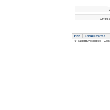
Gehitu a
Inicio
Edici�n impresa
� Baigorri Argitaletxea
Cont