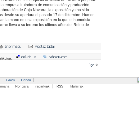
ocaron con la conquista definitiva de Navarra por parte
r la empresa iruindarra de comunicación y producción
olaboración de Caja Navarra, la exposición ya ha sido
as desde su apertura el pasado 17 de diciembre. Humor,
e dan la mano en esta exposición en la que el humorista
rra» lleva a su terreno los últimos años del Reino de
rtikuloa:
a
Gaiak
Denda
emana
Nor gara
Iragarkiak
RSS
Titularrak