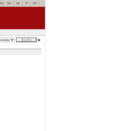
za:
eu
es
fr
en
�