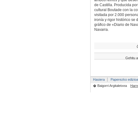
ambos reinos y que desemb
de Castilla. Producida po
cultural Boutade con la c
visitada por 2.000 person
ironía y rigor histórico s
gráfico de «Diario de Nava
Navarra.
Gehitu a
Hasiera
Paperezko edizio
� Baigorri Argitaletxea
Harr