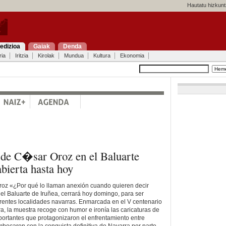
Hautatu hizkunt
edizioa
Gaiak
Denda
ria
Iritzia
Kirolak
Mundua
Kultura
Ekonomia
de C�sar Oroz en el Baluarte
ierta hasta hoy
roz «¿Por qué lo llaman anexión cuando quieren decir
 el Baluarte de Iruñea, cerrará hoy domingo, para ser
rentes localidades navarras. Enmarcada en el V centenario
a, la muestra recoge con humor e ironía las caricaturas de
ortantes que protagonizaron el enfrentamiento entre