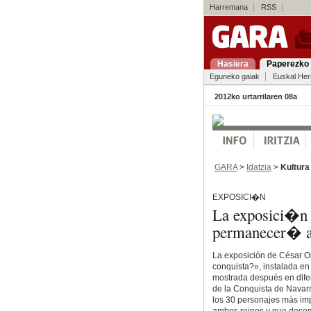
Harremana
RSS
Hasiera
Paperezko 
Eguneko gaiak
Euskal Her
2012ko urtarrilaren 08a
GARA
>
Idatzia
>
Kultura
EXPOSICI�N
La exposici�n 
permanecer� ab
La exposición de César O
conquista?», instalada en
mostrada después en dife
de la Conquista de Navarr
los 30 personajes más imp