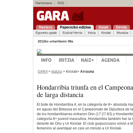
Harremana
RSS
Hasiera
Paperezko edizioa
Gaiak
Denda
Eguneko gaiak
Euskal Herria
Iritzia
Kirolak
Mundua
2012ko urtarrilaren 08a
GARA
>
Idatzia
> Kirolak>
Arrauna
Hondarribia triunfa en el Campeon
de larga distancia
El bote de Hondarribia A, en la categoría de 8+ absoluta m
en aguas del Bidasoa en el Campeonato de Gipuzkoa de lar
de los hondarribiarras entraron Orio (17:27.83) y Hondarribi
categoría 8+ juvenil masculina, Hondarribia también fue la m
delante de Orio y Ur Kirolak. El club guipuzcoano volvió a t
femenino al aventajar en casi un minuto a Ur Kirolak.