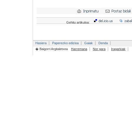
Gehitu artikuloa:
Hasiera
Paperezko edizioa
Gaiak
Denda
� Baigorri Argitaletxea
Harremana
Nor gara
Iragarkiak