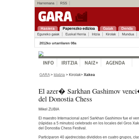
Harremana
RSS
Hasiera
Paperezko edizioa
Gaiak
Denda
Eguneko gaiak
Euskal Herria
Iritzia
Kirolak
Mundua
2012ko urtarrilaren 08a
GARA
>
Idatzia
> Kirolak>
Xakea
El azer� Sarkhan Gashimov venci�
del Donostia Chess
Mikel ZUBIA
El maestro Internacional azerí Sarkhan Gashimov fue el ven
(rápidas a 5 minutos) celebrado en los locales del Gros Xa
del Donostia Chess Festival.
Participaron 40 ajedrecistas divididos en cuatro grupos, clas