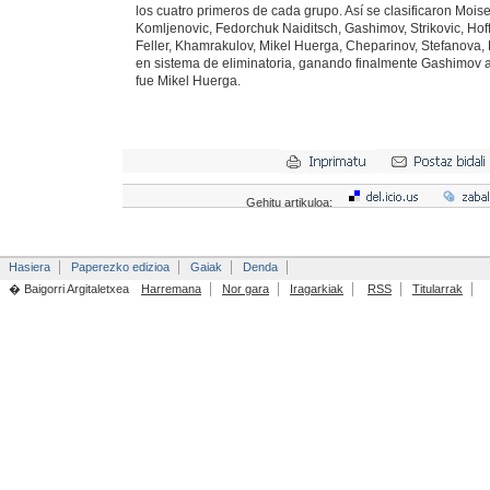
los cuatro primeros de cada grupo. Así se clasificaron Moi
Komljenovic, Fedorchuk Naiditsch, Gashimov, Strikovic, Ho
Feller, Khamrakulov, Mikel Huerga, Cheparinov, Stefanova, 
en sistema de eliminatoria, ganando finalmente Gashimov 
fue Mikel Huerga.
Gehitu artikuloa:
Hasiera
Paperezko edizioa
Gaiak
Denda
� Baigorri Argitaletxea
Harremana
Nor gara
Iragarkiak
RSS
Titularrak