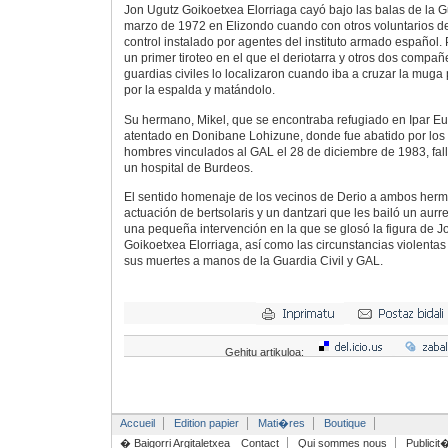
Jon Ugutz Goikoetxea Elorriaga cayó bajo las balas de la Gu
marzo de 1972 en Elizondo cuando con otros voluntarios d
control instalado por agentes del instituto armado español
un primer tiroteo en el que el deriotarra y otros dos compañe
guardias civiles lo localizaron cuando iba a cruzar la muga
por la espalda y matándolo.
Su hermano, Mikel, que se encontraba refugiado en Ipar Eus
atentado en Donibane Lohizune, donde fue abatido por los
hombres vinculados al GAL el 28 de diciembre de 1983, fa
un hospital de Burdeos.
El sentido homenaje de los vecinos de Derio a ambos herm
actuación de bertsolaris y un dantzari que les bailó un aurr
una pequeña intervención en la que se glosó la figura de J
Goikoetxea Elorriaga, así como las circunstancias violentas
sus muertes a manos de la Guardia Civil y GAL.
Gehitu artikuloa:
Accueil
Edition papier
Mati�res
Boutique
� Baigorri Argitaletxea
Contact
Qui sommes nous
Publicit