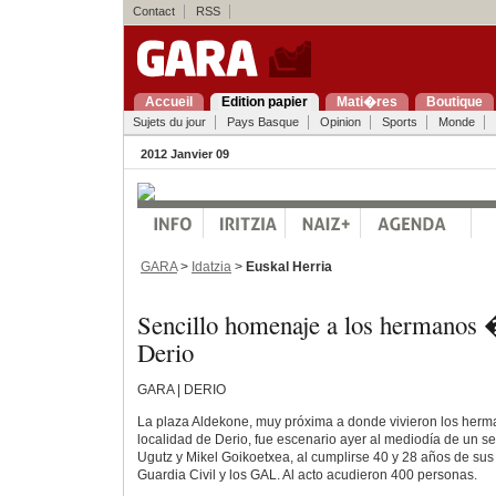
Contact
RSS
Accueil
Edition papier
Mati�res
Boutique
Sujets du jour
Pays Basque
Opinion
Sports
Monde
2012 Janvier 09
GARA
>
Idatzia
>
Euskal Herria
Sencillo homenaje a los hermano
Derio
GARA | DERIO
La plaza Aldekone, muy próxima a donde vivieron los herm
localidad de Derio, fue escenario ayer al mediodía de un 
Ugutz y Mikel Goikoetxea, al cumplirse 40 y 28 años de su
Guardia Civil y los GAL. Al acto acudieron 400 personas.