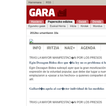
Harremana
RSS
Hasiera
Paperezko edizioa
Gaiak
Denda
Eguneko gaiak
Euskal Herria
Iritzia
Kirolak
Mundua
2012ko urtarrilaren 10a
TRAS LA MAYOR MANIFESTACI�N POR LOS PRESOS
Egin Dezagun Bidea dice que �la ley no es problema si 
Egin Dezagun Bidea subrayó ayer que la gran movilización d
expresión de la voluntad popular, que debe dar lugar a nue
emplazaron a «pasar a los hechos» a quienes comparten di
allí.
Gallard�n apela al car�cter individual de las medidas
TRAS LA MAYOR MANIFESTACI�N POR LOS PRESOS