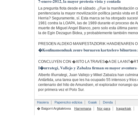
7-enero-2012, la mayor protesta vista y contada
La pregunta flota desde el sábado. ¿Fue la manifestación con
penitenciaria la mayor movilización política jamás vista en 
Herria? Seguramente, sí. Esta marca se ha otorgado sucesi
1981 contra la LOAPA, las de 1989 durante el proceso de Arg
muerte de Miguel Angel Blanco, pero solo esta última pare
la de Egin Dezagun Bidea, y probablemente también menor
PRESOEN ALDEKO MANIFESTAZIORIK HANDIENAREN 
�Konfinamenduak zeure buruaren kartzelero bihurtzen
CONCLUYEN CON �XITO LA TRAVES�A DE LA ANT�RT
I�urrategi, Vallejo y Zabalza firman su mayor aventura 
Alberto Iñurrategi, Juan Vallejo y Mikel Zabalza han culmina
Antártida, una tarea que les ha ocupado 55 intensos y fríos 
centenario del hito de Amundsen, el explorador noruego qu
por primera vez el Polo Sur.
Hasiera
Paperezko edizioa
Gaiak
Denda
� Baigorri Argitaletxea
Harremana
Nor gara
Iragarkiak