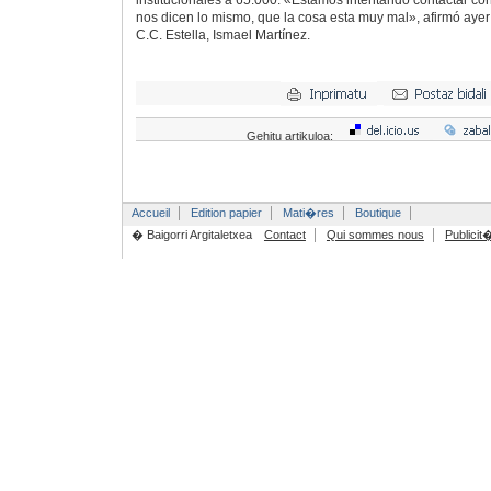
institucionales a 65.000. «Estamos intentando contactar co
nos dicen lo mismo, que la cosa esta muy mal», afirmó ayer 
C.C. Estella, Ismael Martínez.
Gehitu artikuloa:
Accueil
Edition papier
Mati�res
Boutique
� Baigorri Argitaletxea
Contact
Qui sommes nous
Publicit