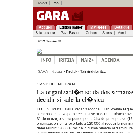
Contact
RSS
Accueil
Edition papier
Mati�res
Boutique
Sujets du jour
Pays Basque
Opinion
Sports
Monde
2012 Janvier 31
GARA
>
Idatzia
> Kirolak>
Txirrindularitza
GP MIGUEL INDURAIN
La organizaci�n se da dos semanas
decidir si sale la cl�sica
El Club Ciclista Estella, organizador del Gran Premio Migue
semanas de plazo para decidir si se disputa la clásica nav
31 de marzo, o se suspende por la falta de presupuesto (13
organización lo ha recortado a 120.000 al reducir la nómin
debe reunir 55.000 euros de iniciativa privada al disminuir