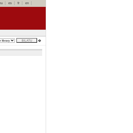
eu
es
fr
en
�