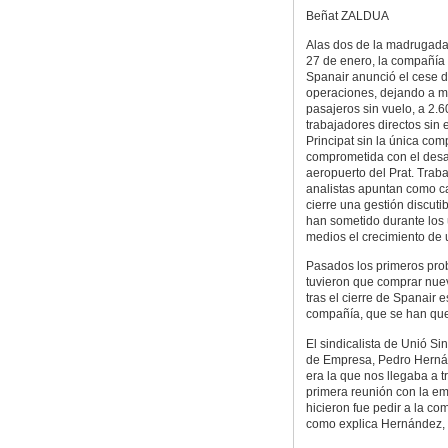
Beñat ZALDUA
Alas dos de la madrugada
27 de enero, la compañía
Spanair anunció el cese 
operaciones, dejando a m
pasajeros sin vuelo, a 2.
trabajadores directos sin 
Principat sin la única co
comprometida con el desar
aeropuerto del Prat. Trab
analistas apuntan como c
cierre una gestión discutib
han sometido durante los 
medios el crecimiento de
Pasados los primeros pro
tuvieron que comprar nuev
tras el cierre de Spanair e
compañía, que se han qued
El sindicalista de Unió S
de Empresa, Pedro Hernán
era la que nos llegaba a t
primera reunión con la em
hicieron fue pedir a la c
como explica Hernández, 