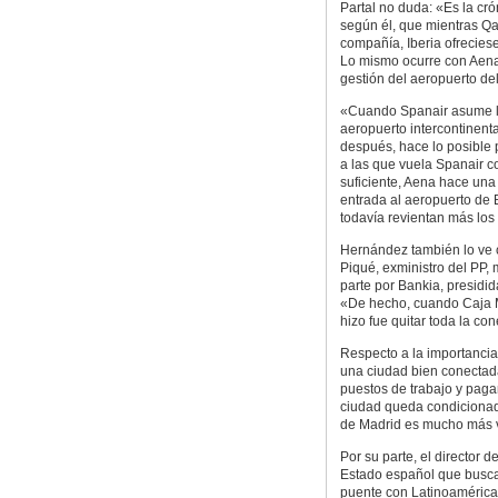
Partal no duda: «Es la cró
según él, que mientras Qa
compañía, Iberia ofrecies
Lo mismo ocurre con Aena
gestión del aeropuerto d
«Cuando Spanair asume la
aeropuerto intercontinenta
después, hace lo posible 
a las que vuela Spanair 
suficiente, Aena hace una 
entrada al aeropuerto de
todavía revientan más los 
Hernández también lo ve c
Piqué, exministro del PP, 
parte por Bankia, presidid
«De hecho, cuando Caja Ma
hizo fue quitar toda la co
Respecto a la importancia 
una ciudad bien conectad
puestos de trabajo y paga
ciudad queda condicionada
de Madrid es mucho más v
Por su parte, el director 
Estado español que busca 
puente con Latinoamérica,