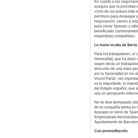
En cuanto a las negociacio
asegura que la prioridad 
«Uno de los activos más i
permisos para despegar y 
negociación, vamos a exig
para cerrar Spanair, y uti
beneficiado clarísimament
respectivas compañías».
La mano oculta de Iberia
Para los trabajadores, el c
Generalitat, que ha dado e
según decía un trabajador
dirección de una mala ges
por la Generalitat en los ú
Vicent Partal, «es importa
es lo importante; lo impor
del Estado español, que a
sea un aeropuerto interco
No se dice demasiado alto
de la compañía aérea es Ib
buscado el cierre de Span
Empresarials Aeronàutique
Ayuntamiento de Barcelon
Con premeditación