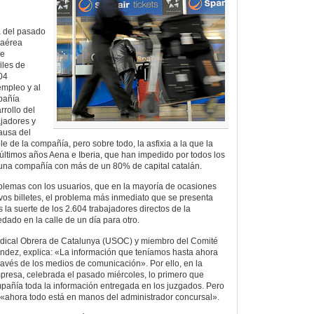
 del pasado
 aérea
de
iles de
604
empleo y al
mpañía
rollo del
ajadores y
ausa del
le de la compañía, pero sobre todo, la asfixia a la que la
últimos años Aena e Iberia, que han impedido por todos los
 una compañía con más de un 80% de capital catalán.
blemas con los usuarios, que en la mayoría de ocasiones
os billetes, el problema más inmediato que se presenta
s la suerte de los 2.604 trabajadores directos de la
ado en la calle de un día para otro.
indical Obrera de Catalunya (USOC) y miembro del Comité
dez, explica: «La información que teníamos hasta ahora
ravés de los medios de comunicación». Por ello, en la
presa, celebrada el pasado miércoles, lo primero que
ompañía toda la información entregada en los juzgados. Pero
«ahora todo está en manos del administrador concursal».