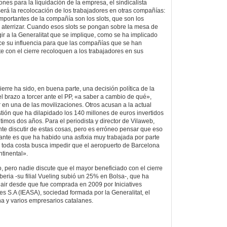
nes para la liquidación de la empresa, el sindicalista
será la recolocación de los trabajadores en otras compañías:
mportantes de la compañía son los slots, que son los
aterrizar. Cuando esos slots se pongan sobre la mesa de
ir a la Generalitat que se implique, como se ha implicado
lice su influencia para que las compañías que se han
e con el cierre recoloquen a los trabajadores en sus
ierre ha sido, en buena parte, una decisión política de la
l brazo a torcer ante el PP, «a saber a cambio de qué»,
 en una de las movilizaciones. Otros acusan a la actual
tión que ha dilapidado los 140 millones de euros invertidos
ltimos dos años. Para el periodista y director de Vilaweb,
nte discutir de estas cosas, pero es erróneo pensar que eso
tante es que ha habido una asfixia muy trabajada por parte
 toda costa busca impedir que el aeropuerto de Barcelona
ntinental».
, pero nadie discute que el mayor beneficiado con el cierre
eria -su filial Vueling subió un 25% en Bolsa-, que ha
air desde que fue comprada en 2009 por Iniciatives
s S.A (IEASA), sociedad formada por la Generalitat, el
a y varios empresarios catalanes.