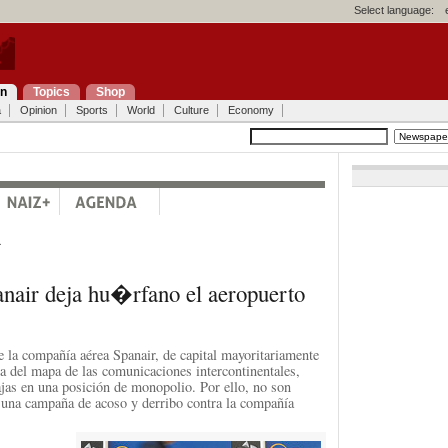
Select language:
on
Topics
Shop
a
Opinion
Sports
World
Culture
Economy
a
anair deja hu�rfano el aeropuerto
e la compañía aérea Spanair, de capital mayoritariamente
na del mapa de las comunicaciones intercontinentales,
ajas en una posición de monopolio. Por ello, no son
 una campaña de acoso y derribo contra la compañía