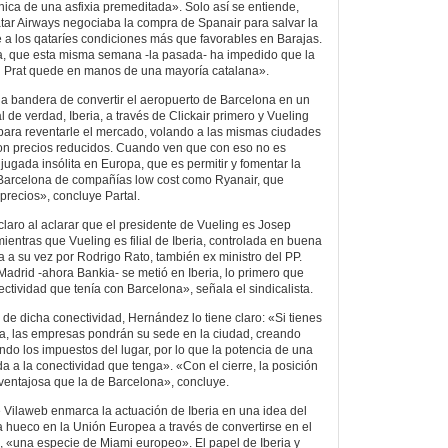
nica de una asfixia premeditada». Solo así se entiende,
tar Airways negociaba la compra de Spanair para salvar la
e a los qataríes condiciones más que favorables en Barajas.
, que esta misma semana -la pasada- ha impedido que la
el Prat quede en manos de una mayoría catalana».
 bandera de convertir el aeropuerto de Barcelona en un
l de verdad, Iberia, a través de Clickair primero y Vueling
para reventarle el mercado, volando a las mismas ciudades
con precios reducidos. Cuando ven que con eso no es
jugada insólita en Europa, que es permitir y fomentar la
 Barcelona de compañías low cost como Ryanair, que
precios», concluye Partal.
laro al aclarar que el presidente de Vueling es Josep
mientras que Vueling es filial de Iberia, controlada en buena
a a su vez por Rodrigo Rato, también ex ministro del PP.
drid -ahora Bankia- se metió en Iberia, lo primero que
nectividad que tenía con Barcelona», señala el sindicalista.
de dicha conectividad, Hernández lo tiene claro: «Si tienes
a, las empresas pondrán su sede en la ciudad, creando
ndo los impuestos del lugar, por lo que la potencia de una
 a la conectividad que tenga». «Con el cierre, la posición
entajosa que la de Barcelona», concluye.
de Vilaweb enmarca la actuación de Iberia en una idea del
hueco en la Unión Europea a través de convertirse en el
 «una especie de Miami europeo». El papel de Iberia y