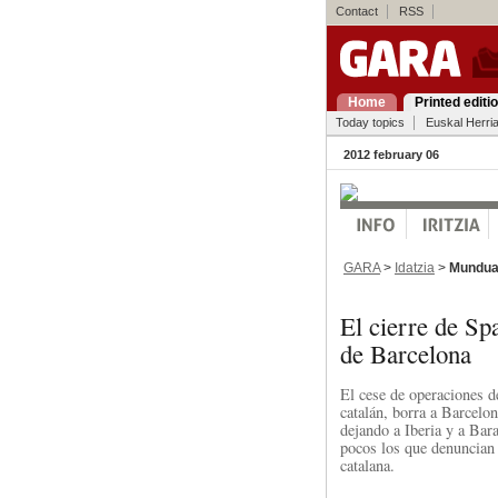
Contact
RSS
Home
Printed editi
Today topics
Euskal Herri
2012 february 06
GARA
>
Idatzia
>
Mundu
El cierre de Sp
de Barcelona
El cese de operaciones d
catalán, borra a Barcelo
dejando a Iberia y a Bar
pocos los que denuncian
catalana.