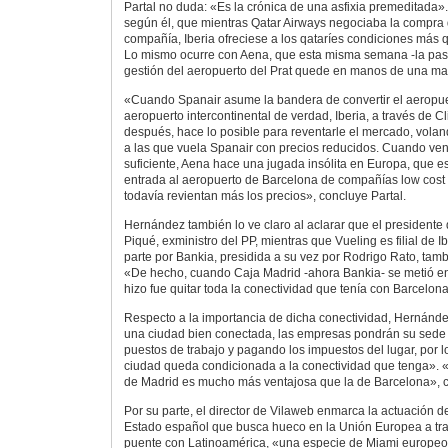
Partal no duda: «Es la crónica de una asfixia premeditada».
según él, que mientras Qatar Airways negociaba la compra 
compañía, Iberia ofreciese a los qataríes condiciones más 
Lo mismo ocurre con Aena, que esta misma semana -la pas
gestión del aeropuerto del Prat quede en manos de una ma
«Cuando Spanair asume la bandera de convertir el aeropu
aeropuerto intercontinental de verdad, Iberia, a través de Cl
después, hace lo posible para reventarle el mercado, vola
a las que vuela Spanair con precios reducidos. Cuando ve
suficiente, Aena hace una jugada insólita en Europa, que es
entrada al aeropuerto de Barcelona de compañías low cost
todavía revientan más los precios», concluye Partal.
Hernández también lo ve claro al aclarar que el presidente
Piqué, exministro del PP, mientras que Vueling es filial de 
parte por Bankia, presidida a su vez por Rodrigo Rato, tamb
«De hecho, cuando Caja Madrid -ahora Bankia- se metió en 
hizo fue quitar toda la conectividad que tenía con Barcelona»
Respecto a la importancia de dicha conectividad, Hernández 
una ciudad bien conectada, las empresas pondrán su sede 
puestos de trabajo y pagando los impuestos del lugar, por l
ciudad queda condicionada a la conectividad que tenga». «C
de Madrid es mucho más ventajosa que la de Barcelona», 
Por su parte, el director de Vilaweb enmarca la actuación d
Estado español que busca hueco en la Unión Europea a trav
puente con Latinoamérica, «una especie de Miami europeo».