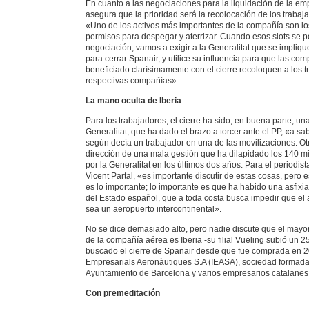
En cuanto a las negociaciones para la liquidación de la empr
asegura que la prioridad será la recolocación de los traba
«Uno de los activos más importantes de la compañía son los
permisos para despegar y aterrizar. Cuando esos slots se 
negociación, vamos a exigir a la Generalitat que se impliq
para cerrar Spanair, y utilice su influencia para que las c
beneficiado clarísimamente con el cierre recoloquen a los 
respectivas compañías».
La mano oculta de Iberia
Para los trabajadores, el cierre ha sido, en buena parte, una
Generalitat, que ha dado el brazo a torcer ante el PP, «a s
según decía un trabajador en una de las movilizaciones. Ot
dirección de una mala gestión que ha dilapidado los 140 mi
por la Generalitat en los últimos dos años. Para el periodist
Vicent Partal, «es importante discutir de estas cosas, pero
es lo importante; lo importante es que ha habido una asfixi
del Estado español, que a toda costa busca impedir que el
sea un aeropuerto intercontinental».
No se dice demasiado alto, pero nadie discute que el mayor
de la compañía aérea es Iberia -su filial Vueling subió un 
buscado el cierre de Spanair desde que fue comprada en 20
Empresarials Aeronàutiques S.A (IEASA), sociedad formada p
Ayuntamiento de Barcelona y varios empresarios catalanes
Con premeditación