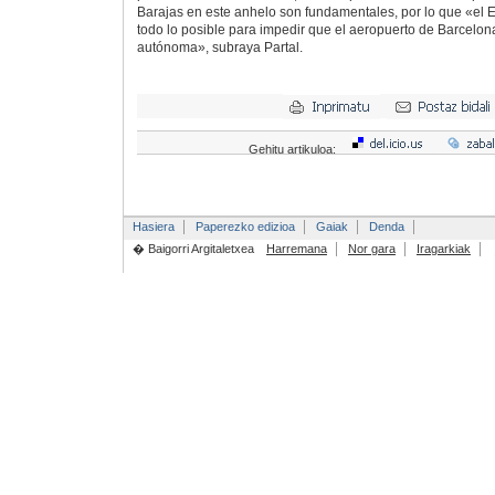
Barajas en este anhelo son fundamentales, por lo que «el
todo lo posible para impedir que el aeropuerto de Barcelon
autónoma», subraya Partal.
Gehitu artikuloa:
Hasiera
Paperezko edizioa
Gaiak
Denda
� Baigorri Argitaletxea
Harremana
Nor gara
Iragarkiak