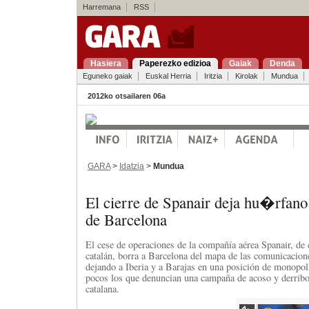
Harremana
RSS
Hasiera
Paperezko edizioa
Gaiak
Denda
Eguneko gaiak
Euskal Herria
Iritzia
Kirolak
Mundua
2012ko otsailaren 06a
GARA
>
Idatzia
>
Mundua
El cierre de Spanair deja hu�rfano
de Barcelona
El cese de operaciones de la compañía aérea Spanair, de 
catalán, borra a Barcelona del mapa de las comunicacione
dejando a Iberia y a Barajas en una posición de monopoli
pocos los que denuncian una campaña de acoso y derribo
catalana.