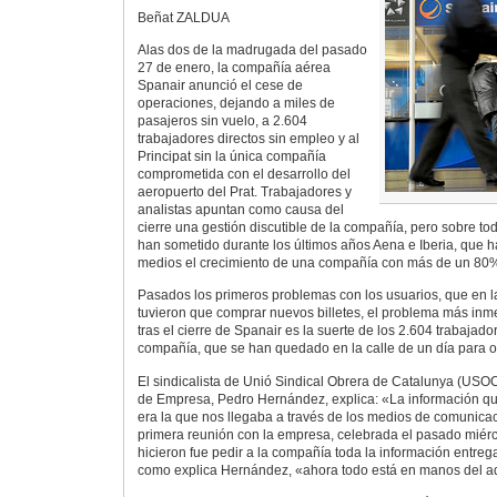
Beñat ZALDUA
Alas dos de la madrugada del pasado
27 de enero, la compañía aérea
Spanair anunció el cese de
operaciones, dejando a miles de
pasajeros sin vuelo, a 2.604
trabajadores directos sin empleo y al
Principat sin la única compañía
comprometida con el desarrollo del
aeropuerto del Prat. Trabajadores y
analistas apuntan como causa del
cierre una gestión discutible de la compañía, pero sobre todo
han sometido durante los últimos años Aena e Iberia, que h
medios el crecimiento de una compañía con más de un 80% 
Pasados los primeros problemas con los usuarios, que en 
tuvieron que comprar nuevos billetes, el problema más inm
tras el cierre de Spanair es la suerte de los 2.604 trabajado
compañía, que se han quedado en la calle de un día para o
El sindicalista de Unió Sindical Obrera de Catalunya (USO
de Empresa, Pedro Hernández, explica: «La información q
era la que nos llegaba a través de los medios de comunicaci
primera reunión con la empresa, celebrada el pasado miérc
hicieron fue pedir a la compañía toda la información entre
como explica Hernández, «ahora todo está en manos del ad