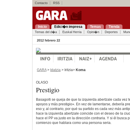
Contacto
RSS
Inicio
Edici�n impresa
Temas
Tienda
Temas del d�a
Euskal Herria
Opini�n
Deportes
Mun
2012 febrero 22
GARA
>
Idatzia
> Iritzia>
Koma
OLASO
Prestigio
Basagoiti se queja de que la izquierda abertzale cada vez
apoyos y más prestigio». En vez de lamentarse, debería p
eso y, al contrario, por qué su partido es cada vez más anti
hace la izquierda abertzale coincide con el deseo de la ci
hace el PP va justo en la dirección contraria. Y si él busca p
comienzo que hablara como una persona seria.