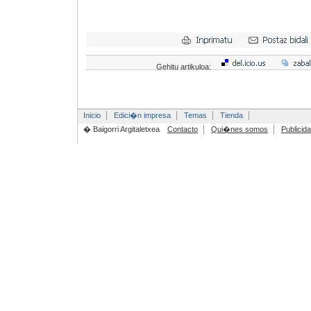
Gehitu artikuloa:
Inicio
Edici�n impresa
Temas
Tienda
� Baigorri Argitaletxea
Contacto
Qui�nes somos
Publicid