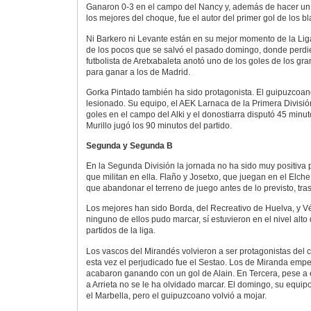
Ganaron 0-3 en el campo del Nancy y, además de hacer un 
los mejores del choque, fue el autor del primer gol de los 
Ni Barkero ni Levante están en su mejor momento de la Lig
de los pocos que se salvó el pasado domingo, donde perdie
futbolista de Aretxabaleta anotó uno de los goles de los gra
para ganar a los de Madrid.
Gorka Pintado también ha sido protagonista. El guipuzcoano
lesionado. Su equipo, el AEK Larnaca de la Primera Divisi
goles en el campo del Alki y el donostiarra disputó 45 min
Murillo jugó los 90 minutos del partido.
Segunda y Segunda B
En la Segunda División la jornada no ha sido muy positiva 
que militan en ella. Flaño y Josetxo, que juegan en el Elche
que abandonar el terreno de juego antes de lo previsto, tras 
Los mejores han sido Borda, del Recreativo de Huelva, y V
ninguno de ellos pudo marcar, sí estuvieron en el nivel alto
partidos de la liga.
Los vascos del Mirandés volvieron a ser protagonistas del c
esta vez el perjudicado fue el Sestao. Los de Miranda emp
acabaron ganando con un gol de Alain. En Tercera, pese a 
a Arrieta no se le ha olvidado marcar. El domingo, su equipo
el Marbella, pero el guipuzcoano volvió a mojar.