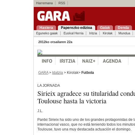
Harremana
RSS
Hasiera
Paperezko edizioa
Gaiak
Denda
Eguneko gaiak
Euskal Herria
Iritzia
Kirolak
Mundua
2012ko otsailaren 22a
GARA
>
Idatzia
> Kirolak>
Futbola
LA JORNADA
Sirieix agradece su titularidad cond
Toulouse hasta la victoria
J.L.
Pantxi Sirieix ha sido uno de los grandes protagonistas de 
internacional vasco, que no está teniendo todos los minutos
Toulouse, tuvo una muy destacada actuación el domingo.