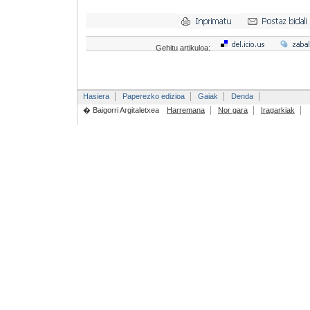
Gehitu artikuloa:
Hasiera
Paperezko edizioa
Gaiak
Denda
� Baigorri Argitaletxea
Harremana
Nor gara
Iragarkiak