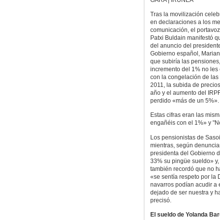
Tras la movilización celeb
en declaraciones a los m
comunicación, el portavo
Patxi Buldain manifestó q
del anuncio del president
Gobierno español, Marian
que subiría las pensiones,
incremento del 1% no le
con la congelación de la
2011, la subida de precio
año y el aumento del IRPF
perdido «más de un 5%».
Estas cifras eran las mis
engañéis con el 1%» y "N
Los pensionistas de Saso
mientras, según denunciaro
presidenta del Gobierno 
33% su pingüe sueldo» y, 
también recordó que no h
«se sentía respeto por la
navarros podían acudir a e
dejado de ser nuestra y h
precisó.
El sueldo de Yolanda Bar