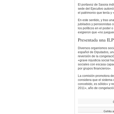
El portavoz de Sasoia indi
sede del Ejecutivo auton
el patrimonio que tenía y 
En este sentido, y tras un
jubilados y pensionistas 
los políticos en el poder
exigieron que «no juegue
Presentada una ILP 
Diversos organismos soci
español de Diputados, una
reversión de la congelació
«grave injusticia social h
sociales con escasa capa
por grupos financieros».
La comisión promotora de 
considera que el sistema 
concebido, es sólido» y r
2011», año de congelació
Gehitu a