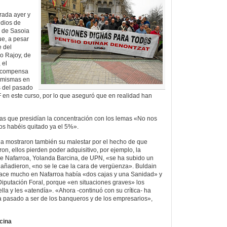
rada ayer y
edios de
z de Sasoia
ue, a pesar
e del
o Rajoy, de
 el
s compensa
s mismas en
s del pasado
 en este curso, por lo que aseguró que en realidad han
mas que presidían la concentración con los lemas «No nos
os habéis quitado ya el 5%».
ia mostraron también su malestar por el hecho de que
n, ellos pierden poder adquisitivo, por ejemplo, la
de Nafarroa, Yolanda Barcina, de UPN, «se ha subido un
añadieron, «no se le cae la cara de vergüenza». Buldain
ace mucho en Nafarroa había «dos cajas y una Sanidad» y
 Diputación Foral, porque «en situaciones graves» los
lla y les «atendía». «Ahora -continuó con su crítica- ha
a pasado a ser de los banqueros y de los empresarios»,
cina