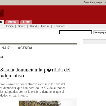
Select language:
on
Topics
Shop
a
Opinion
Sports
World
Culture
Economy
ia
 Sasoia denuncian la p�rdida del
adquisitivo
ción Sasoia se concentraron ayer ante la sede del
ra denunciar que han perdido un 5% de su poder
as adoptadas contra la crisis y denunciar que el
idado» el patrimonio.