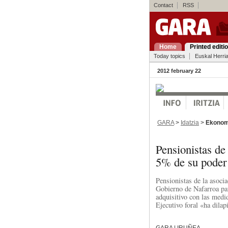
Contact
RSS
Home
Printed editi
Today topics
Euskal Herri
2012 february 22
GARA
>
Idatzia
>
Ekonom
Pensionistas de
5% de su poder 
Pensionistas de la asocia
Gobierno de Nafarroa pa
adquisitivo con las medid
Ejecutivo foral «ha dilap
GARA | IRUÑEA