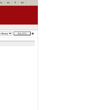
eu
es
fr
en
�