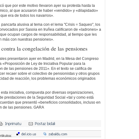
có que por este motivo llevaron ayer su protesta hasta la
ómico, al que acusaron de haber «vendido» y «dilapidado»
«que era de todos los navarros».
a pancarta alusiva al tema con el lema "Crisis = Saqueo", los
convocados por Sasoia en Iruñea calificaron de «ladrones» a
 o que ocupan cargos de responsabilidad, al tiempo que les
n más con nuestras pensiones».
contra la congelación de las pensiones
ales presentaron ayer en Madrid, en la Mesa del Congreso
 «Proposición de Ley de Iniciativa Popular para la
n de las pensiones de 2011». En el texto se califica de
acer recaer sobre el colectivo de pensionistas y otros grupos
cidad de reacción, los problemas económicos originados
esta iniciativa, compuesta por diversas organizaciones,
de prestaciones de la Seguridad Social «tal y como está
ecuerdan que presentó «beneficios consolidados, incluso en
n de las pensiones. GARA
rtikuloa: