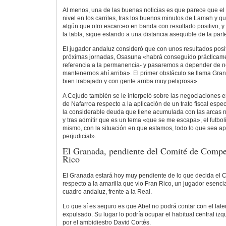
Al menos, una de las buenas noticias es que parece que el e
nivel en los carriles, tras los buenos minutos de Lamah y q
algún que otro escarceo en banda con resultado positivo, y
la tabla, sigue estando a una distancia asequible de la par
El jugador andaluz consideró que con unos resultados positi
próximas jornadas, Osasuna «habrá conseguido prácticamen
referencia a la permanencia- y pasaremos a depender de 
mantenernos ahí arriba». El primer obstáculo se llama Gran
bien trabajado y con gente arriba muy peligrosa».
A Cejudo también se le interpeló sobre las negociaciones en
de Nafarroa respecto a la aplicación de un trato fiscal espe
la considerable deuda que tiene acumulada con las arcas n
y tras admitir que es un tema «que se me escapa», el futbol
mismo, con la situación en que estamos, todo lo que sea ap
perjudicial».
El Granada, pendiente del Comité de Compe
Rico
El Granada estará hoy muy pendiente de lo que decida el 
respecto a la amarilla que vio Fran Rico, un jugador esenc
cuadro andaluz, frente a la Real.
Lo que sí es seguro es que Abel no podrá contar con el late
expulsado. Su lugar lo podría ocupar el habitual central iz
por el ambidiestro David Cortés.