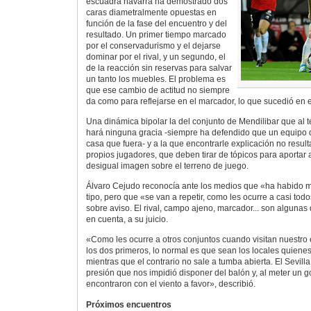
escuadra navarra ha demostrado dos
caras diametralmente opuestas en
función de la fase del encuentro y del
resultado. Un primer tiempo marcado
por el conservadurismo y el dejarse
dominar por el rival, y un segundo, el
de la reacción sin reservas para salvar
un tanto los muebles. El problema es
que ese cambio de actitud no siempre
da como para reflejarse en el marcador, lo que sucedió en 
Una dinámica bipolar la del conjunto de Mendilibar que al té
hará ninguna gracia -siempre ha defendido que un equipo 
casa que fuera- y a la que encontrarle explicación no resulta 
propios jugadores, que deben tirar de tópicos para aportar a
desigual imagen sobre el terreno de juego.
Álvaro Cejudo reconocía ante los medios que «ha habido 
tipo, pero que «se van a repetir, como les ocurre a casi tod
sobre aviso. El rival, campo ajeno, marcador... son algunas 
en cuenta, a su juicio.
«Como les ocurre a otros conjuntos cuando visitan nuestro 
los dos primeros, lo normal es que sean los locales quienes 
mientras que el contrario no sale a tumba abierta. El Sevill
presión que nos impidió disponer del balón y, al meter un g
encontraron con el viento a favor», describió.
Próximos encuentros