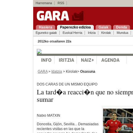
Harremana
RSS
Hasiera
Paperezko edizioa
Gaiak
Denda
Eguneko gaiak
Euskal Herria
Iritzia
Kirolak
Mundua
2012ko otsailaren 22a
GARA
>
Idatzia
> Kirolak>
Osasuna
DOS CARAS DE UN MISMO EQUIPO
La tard�a reacci�n que no siempr
sumar
Natxo MATXIN
Donostia, Gijón, Sevilla... Demasiadas
recientes visitas en las que la