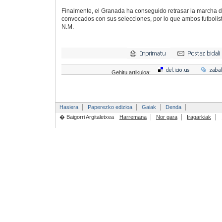
Finalmente, el Granada ha conseguido retrasar la marcha 
convocados con sus selecciones, por lo que ambos futbolist
N.M.
Gehitu artikuloa:
Hasiera
Paperezko edizioa
Gaiak
Denda
� Baigorri Argitaletxea
Harremana
Nor gara
Iragarkiak