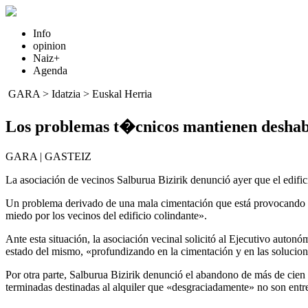
Info
opinion
Naiz+
Agenda
GARA
>
Idatzia
>
Euskal Herria
Los problemas t�cnicos mantienen deshabit
GARA | GASTEIZ
La asociación de vecinos Salburua Bizirik denunció ayer que el edifi
Un problema derivado de una mala cimentación que está provocando «o
miedo por los vecinos del edificio colindante».
Ante esta situación, la asociación vecinal solicitó al Ejecutivo autonó
estado del mismo, «profundizando en la cimentación y en las solucio
Por otra parte, Salburua Bizirik denunció el abandono de más de cien 
terminadas destinadas al alquiler que «desgraciadamente» no son entr