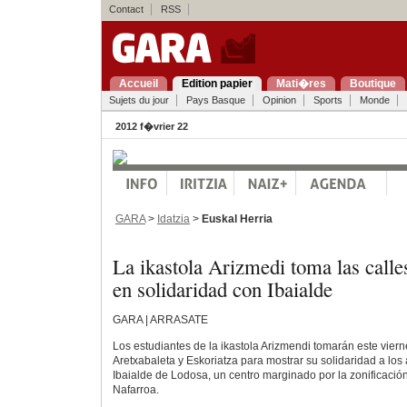
Contact
RSS
Accueil
Edition papier
Mati�res
Boutique
Sujets du jour
Pays Basque
Opinion
Sports
Monde
2012 f�vrier 22
GARA
>
Idatzia
>
Euskal Herria
La ikastola Arizmedi toma las call
en solidaridad con Ibaialde
GARA | ARRASATE
Los estudiantes de la ikastola Arizmendi tomarán este vierne
Aretxabaleta y Eskoriatza para mostrar su solidaridad a los
Ibaialde de Lodosa, un centro marginado por la zonificació
Nafarroa.