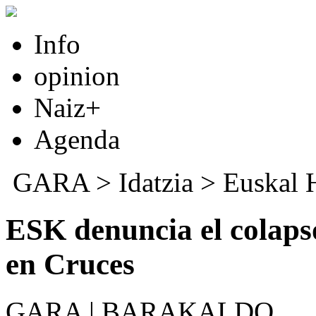
Info
opinion
Naiz+
Agenda
GARA
>
Idatzia
>
Euskal 
ESK denuncia el colapso
en Cruces
GARA | BARAKALDO