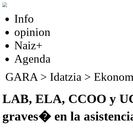
Info
opinion
Naiz+
Agenda
GARA
>
Idatzia
>
Ekonom
LAB, ELA, CCOO y UGT
graves� en la asistencia