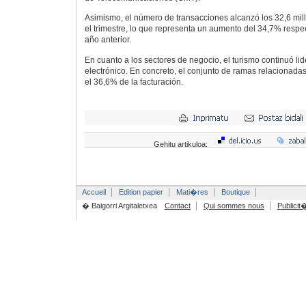
Asimismo, el número de transacciones alcanzó los 32,6 mi
el trimestre, lo que representa un aumento del 34,7% respe
año anterior.
En cuanto a los sectores de negocio, el turismo continuó li
electrónico. En concreto, el conjunto de ramas relacionada
el 36,6% de la facturación.
Gehitu artikuloa:
Accueil
Edition papier
Mati�res
Boutique
� Baigorri Argitaletxea
Contact
Qui sommes nous
Publicit