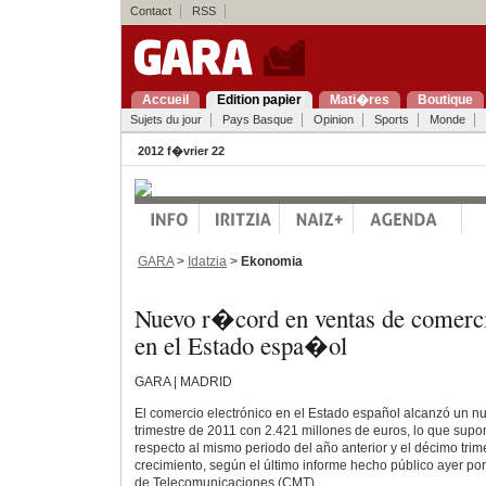
Contact
RSS
Accueil
Edition papier
Mati�res
Boutique
Sujets du jour
Pays Basque
Opinion
Sports
Monde
2012 f�vrier 22
GARA
>
Idatzia
>
Ekonomia
Nuevo r�cord en ventas de comerc
en el Estado espa�ol
GARA | MADRID
El comercio electrónico en el Estado español alcanzó un nu
trimestre de 2011 con 2.421 millones de euros, lo que su
respecto al mismo periodo del año anterior y el décimo trim
crecimiento, según el último informe hecho público ayer po
de Telecomunicaciones (CMT).